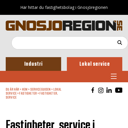
Här hittar du fastighetsbolag i Gnosjöregionen
Industri
Lokal service
DU ÄR HÄR »
HEM
»
SERVICEGUIDEN
»
LOKAL
SERVICE
»
FASTIGHETER
»
FASTIGHETER,
SERVICE
Fastigheter, service i