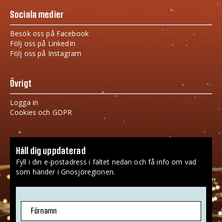
Sociala medier
Besök oss på Facebook
Följ oss på LinkedIn
Följ oss på Instagram
Övrigt
Logga in
Cookies och GDPR
Håll dig uppdaterad
Fyll i din e-postadress i fältet nedan och få info om vad
som händer i Gnosjöregionen.
Förnamn