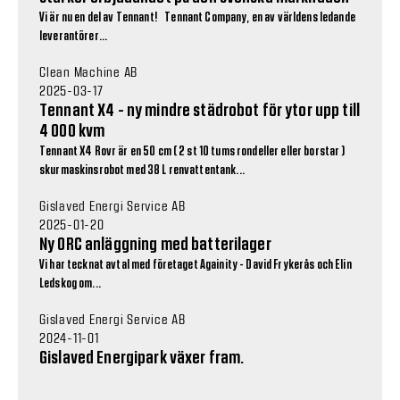
Vi är nu en del av Tennant! Tennant Company, en av världens ledande
leverantörer...
Clean Machine AB
2025-03-17
Tennant X4 - ny mindre städrobot för ytor upp till
4 000 kvm
Tennant X4 Rovr är en 50 cm ( 2 st 10 tums rondeller eller borstar )
skurmaskinsrobot med 38 L renvattentank...
Gislaved Energi Service AB
2025-01-20
Ny ORC anläggning med batterilager
Vi har tecknat avtal med företaget Againity - David Frykerås och Elin
Ledskog om...
Gislaved Energi Service AB
2024-11-01
Gislaved Energipark växer fram.