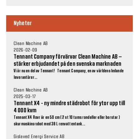
Nyheter
Clean Machine AB
2026-02-09
Tennant Company förvärvar Clean Machine AB –
stärker erbjudandet på den svenska marknaden
Vi är nu en del av Tennant! Tennant Company, en av världens ledande
leverantörer...
Clean Machine AB
2025-03-17
Tennant X4 - ny mindre städrobot för ytor upp till
4 000 kvm
Tennant X4 Rovr är en 50 cm ( 2 st 10 tums rondeller eller borstar )
skurmaskinsrobot med 38 L renvattentank...
Gislaved Energi Service AB