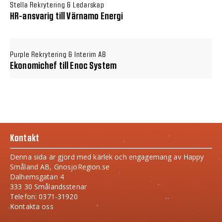
Stella Rekrytering & Ledarskap
HR-ansvarig till Värnamo Energi
Purple Rekrytering & Interim AB
Ekonomichef till Enoc System
Kontakt
Denna sida är gjord med kärlek och engagemang av Happy
Småland AB, GnosjoRegion.se
Dalhemsgatan 4
333 30 Smålandsstenar
Telefon: 0371-31920
Kontakta oss