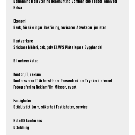
Bemanning
Rekrytering
Headhunting
Sommarjobb
Tester, analyser
Hälsa
Ekonomi
Bank, försäkringar
Bokföring, revisorer
Advokater, jurister
Hantverkare
Snickare
Måleri, tak, golv
El, VVS
Plåtslagare
Bygghandel
Bil och verkstad
Kontor, IT, reklam
Kontorsvaror
IT
Arbetskläder
Presentreklam
Tryckeri
Internet
Fotografering
Reklamfilm
Mässor, event
Fastigheter
Städ, tvätt
Larm, säkerhet
Fastigheter, service
Hotell & konferens
Utbildning