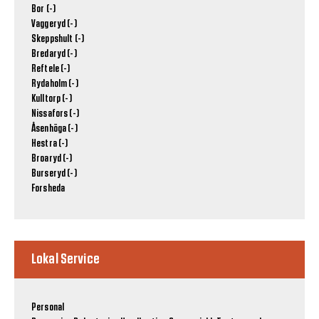
Bor (-)
Vaggeryd (-)
Skeppshult (-)
Bredaryd (-)
Reftele (-)
Rydaholm (-)
Kulltorp (-)
Nissafors (-)
Åsenhöga (-)
Hestra (-)
Broaryd (-)
Burseryd (-)
Forsheda
Lokal Service
Personal