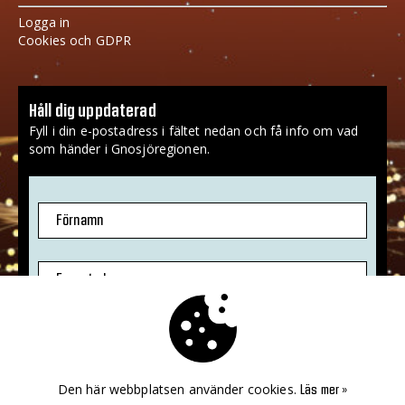
Logga in
Cookies och GDPR
Håll dig uppdaterad
Fyll i din e-postadress i fältet nedan och få info om vad
som händer i Gnosjöregionen.
Förnamn
E-postadress
Jag godkänner att mina uppgifter sparas.
Mer info
»
Den här webbplatsen använder cookies.
Läs mer »
PRENUMERERA!