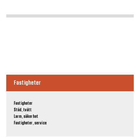
Fastigheter
Fastigheter
Städ, tvätt
Larm, säkerhet
Fastigheter, service