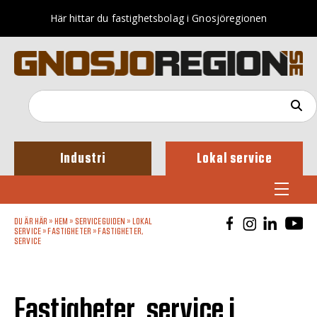
Här hittar du fastighetsbolag i Gnosjöregionen
Industri
Lokal service
DU ÄR HÄR »
HEM
»
SERVICEGUIDEN
»
LOKAL
SERVICE
»
FASTIGHETER
»
FASTIGHETER,
SERVICE
Fastigheter, service i