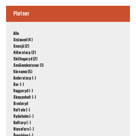
Platser
Alla
Gislaved (4)
Gnosjö (2)
Hillerstorp (2)
Skillingaryd (2)
Smålandsstenar (1)
Värnamo (5)
Anderstorp (-)
Bor (-)
Vaggeryd (-)
Skeppshult (-)
Bredaryd
Reftele (-)
Rydaholm (-)
Kulltorp (-)
Nissafors (-)
Åsenhöga (-)