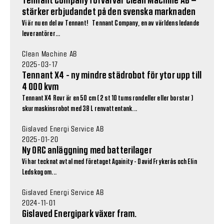
Tennant Company förvärvar Clean Machine AB –
stärker erbjudandet på den svenska marknaden
Vi är nu en del av Tennant! Tennant Company, en av världens ledande
leverantörer...
Clean Machine AB
2025-03-17
Tennant X4 - ny mindre städrobot för ytor upp till
4 000 kvm
Tennant X4 Rovr är en 50 cm ( 2 st 10 tums rondeller eller borstar )
skurmaskinsrobot med 38 L renvattentank...
Gislaved Energi Service AB
2025-01-20
Ny ORC anläggning med batterilager
Vi har tecknat avtal med företaget Againity - David Frykerås och Elin
Ledskog om...
Gislaved Energi Service AB
2024-11-01
Gislaved Energipark växer fram.