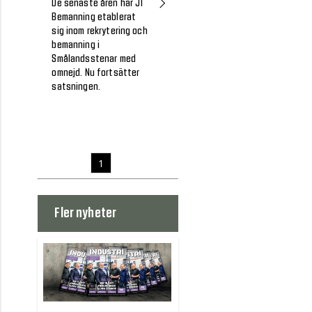
De senaste åren har J1
Bemanning etablerat
sig inom rekrytering och
bemanning i
Smålandsstenar med
omnejd. Nu fortsätter
satsningen.
1
Fler nyheter