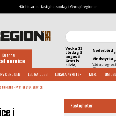
Här hittar du fastighetsbolag i Gnosjöregionen
Vecka 32
Nederbörd
Lördag 8
Du är här
augusti
Vindstyrka
kal service
Grattis
Silvia,
Väderprognos 
Yr
Sylvia
RVICEGUIDEN
LEDIGA JOBB
LOKALA NYHETER
MER..
OM OS
ASTIGHETER
»
FASTIGHETER, SERVICE
Fastigheter
ce i