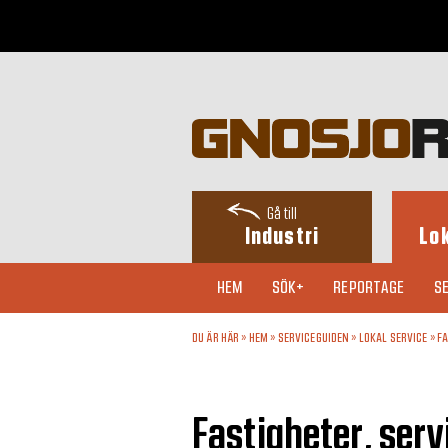
Gå till
Industri
Lo
HEM
SÖK+
REPORTAGE
SE
DU ÄR HÄR »
HEM
»
SERVICEGUIDEN
»
LOKAL SERVICE
»
F
Fastigheter, servi