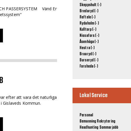
Skeppshult (-)
CH PASSERSYSTEM Vänd Er
Bredaryd (-)
hetssystem"
Reftele (-)
Rydaholm (-)
Kulltorp (-)
Nissafors (-)
Åsenhöga (-)
Hestra (-)
Broaryd (-)
Burseryd (-)
Forsheda (-)
AB
Lokal Service
var efter att vara det naturliga
me i Gislaveds Kommun.
Personal
Bemanning
Rekrytering
Headhunting
Sommarjobb