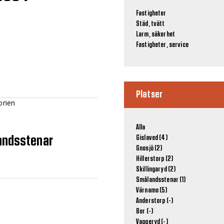
Fastigheter
Städ, tvätt
Larm, säkerhet
Fastigheter, service
Platser
orien
Alla
landsstenar
Gislaved (4)
Gnosjö (2)
Hillerstorp (2)
Skillingaryd (2)
Smålandsstenar (1)
Värnamo (5)
Anderstorp (-)
Bor (-)
Vaggeryd (-)