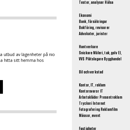
Tester, analyser
Hälsa
Ekonomi
Bank, försäkringar
Bokföring, revisorer
Advokater, jurister
Hantverkare
Snickare
Måleri, tak, golv
El,
ra utbud av lägenheter på nio
VVS
Plåtslagare
Bygghandel
na hitta sitt hemma hos
Bil och verkstad
Kontor, IT, reklam
Kontorsvaror
IT
Arbetskläder
Presentreklam
Tryckeri
Internet
Fotografering
Reklamfilm
Mässor, event
Fastigheter