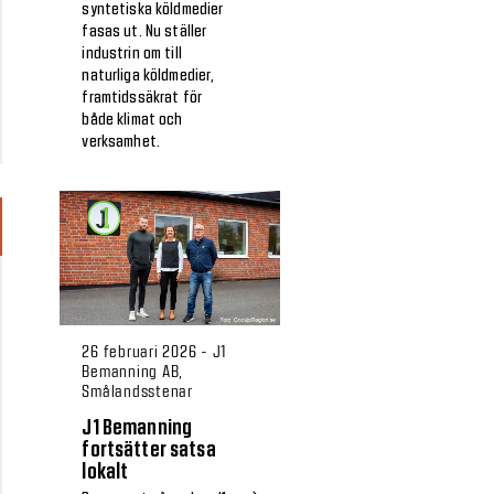
syntetiska köldmedier
fasas ut. Nu ställer
industrin om till
naturliga köldmedier,
framtidssäkrat för
både klimat och
verksamhet.
26 februari 2026 - J1
Bemanning AB,
Smålandsstenar
J1 Bemanning
fortsätter satsa
lokalt