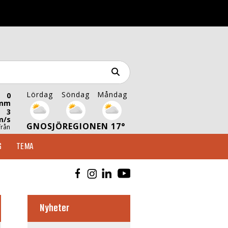
Lördag
Söndag
Måndag
0
mm
3
m/s
GNOSJÖREGIONEN 17°
från
S
TEMA
Nyheter