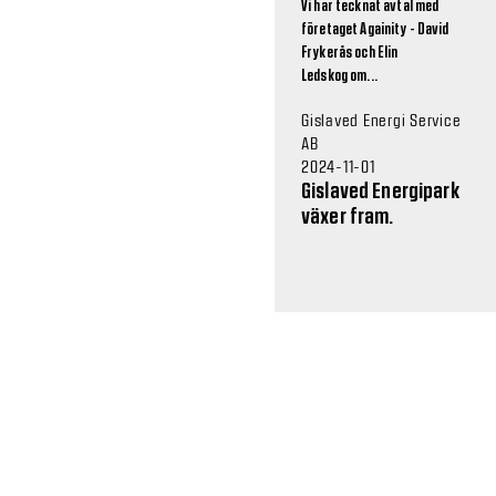
Vi har tecknat avtal med
företaget Againity - David
Frykerås och Elin
Ledskog om...
Gislaved Energi Service
AB
2024-11-01
Gislaved Energipark
växer fram.