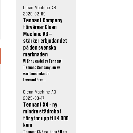
Clean Machine AB
2026-02-09
Tennant Company
förvärvar Clean
Machine AB –
stärker erbjudandet
på den svenska
marknaden
Vi är nu en del av Tennant!
Tennant Company, en av
världens ledande
leverantörer...
Clean Machine AB
2025-03-17
Tennant X4 - ny
mindre städrobot
för ytor upp till 4 000
kvm
Tennant X4 Rovr är en 50 cm