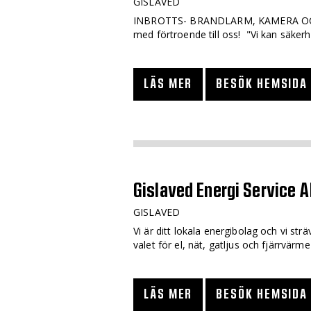
GISLAVED
INBROTTS- BRANDLARM, KAMERA O
med förtroende till oss! "Vi kan säker
LÄS MER
BESÖK HEMSIDA
Gislaved Energi Service 
GISLAVED
Vi är ditt lokala energibolag och vi strä
valet för el, nät, gatljus och fjärrvär
LÄS MER
BESÖK HEMSIDA