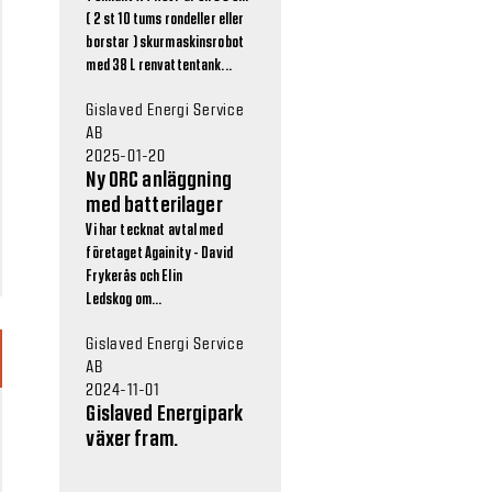
( 2 st 10 tums rondeller eller
borstar ) skurmaskinsrobot
med 38 L renvattentank...
Gislaved Energi Service
AB
2025-01-20
Ny ORC anläggning
med batterilager
Vi har tecknat avtal med
företaget Againity - David
Frykerås och Elin
Ledskog om...
Gislaved Energi Service
AB
2024-11-01
Gislaved Energipark
växer fram.