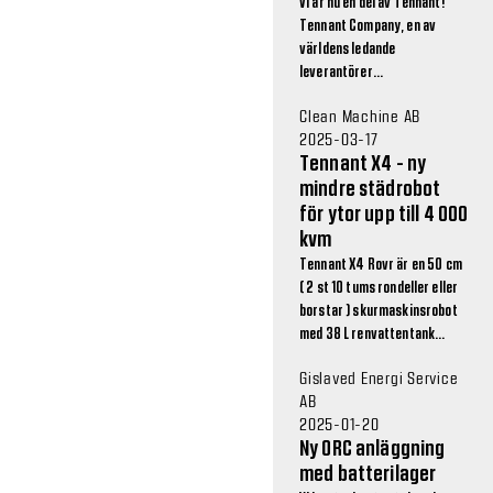
Vi är nu en del av Tennant!
Tennant Company, en av
världens ledande
leverantörer...
Clean Machine AB
2025-03-17
Tennant X4 - ny
mindre städrobot
för ytor upp till 4 000
kvm
Tennant X4 Rovr är en 50 cm
( 2 st 10 tums rondeller eller
borstar ) skurmaskinsrobot
med 38 L renvattentank...
Gislaved Energi Service
AB
2025-01-20
Ny ORC anläggning
med batterilager