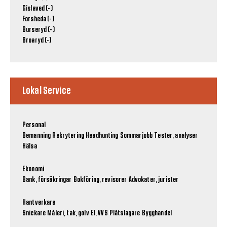
Gislaved (-)
Forsheda (-)
Burseryd (-)
Broaryd (-)
Lokal Service
Personal
Bemanning
Rekrytering
Headhunting
Sommarjobb
Tester, analyser
Hälsa
Ekonomi
Bank, försäkringar
Bokföring, revisorer
Advokater, jurister
Hantverkare
Snickare
Måleri, tak, golv
El, VVS
Plåtslagare
Bygghandel