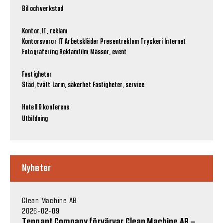
Bil och verkstad
Kontor, IT, reklam
Kontorsvaror
IT
Arbetskläder
Presentreklam
Tryckeri
Internet
Fotografering
Reklamfilm
Mässor, event
Fastigheter
Städ, tvätt
Larm, säkerhet
Fastigheter, service
Hotell & konferens
Utbildning
Nyheter
Clean Machine AB
2026-02-09
Tennant Company förvärvar Clean Machine AB –