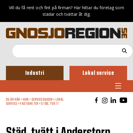
Vill du få rent och fint på firman? Här hittar du företag som
städar och tvättar åt dig.
Industri
Lokal service
DU ÄR HÄR »
HEM
»
SERVICEGUIDEN
»
LOKAL
SERVICE
»
FASTIGHETER
»
STÄD, TVÄTT
Städ, tvätt i Anderstorp