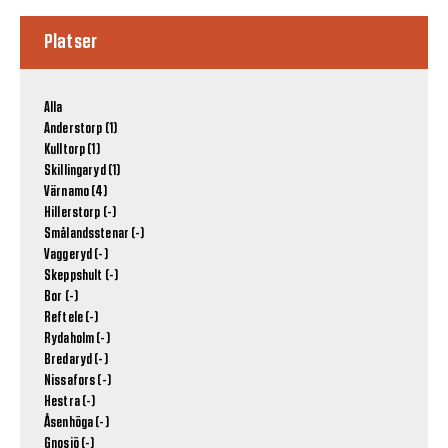
Platser
Alla
Anderstorp (1)
Kulltorp (1)
Skillingaryd (1)
Värnamo (4)
Hillerstorp (-)
Smålandsstenar (-)
Vaggeryd (-)
Skeppshult (-)
Bor (-)
Reftele (-)
Rydaholm (-)
Bredaryd (-)
Nissafors (-)
Hestra (-)
Åsenhöga (-)
Gnosjö (-)