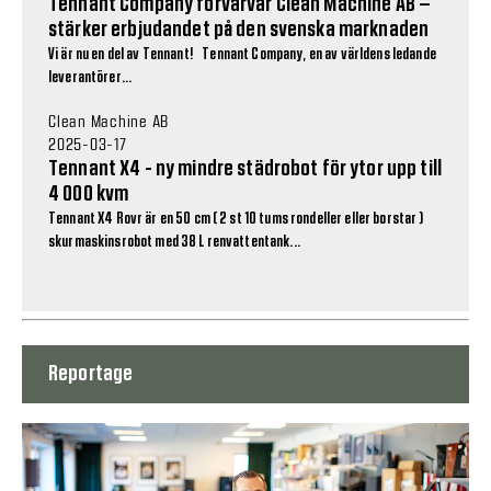
Tennant Company förvärvar Clean Machine AB –
stärker erbjudandet på den svenska marknaden
Vi är nu en del av Tennant! Tennant Company, en av världens ledande
leverantörer...
Clean Machine AB
2025-03-17
Tennant X4 - ny mindre städrobot för ytor upp till
4 000 kvm
Tennant X4 Rovr är en 50 cm ( 2 st 10 tums rondeller eller borstar )
skurmaskinsrobot med 38 L renvattentank...
Reportage