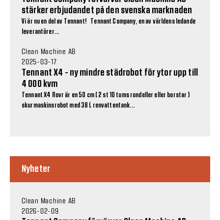
stärker erbjudandet på den svenska marknaden
Vi är nu en del av Tennant! Tennant Company, en av världens ledande
leverantörer...
Clean Machine AB
2025-03-17
Tennant X4 - ny mindre städrobot för ytor upp till
4 000 kvm
Tennant X4 Rovr är en 50 cm ( 2 st 10 tums rondeller eller borstar )
skurmaskinsrobot med 38 L renvattentank...
Nyheter
Clean Machine AB
2026-02-09