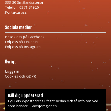
333 30 Smålandsstenar
Telefon: 0371-31920
Kontakta oss
Sociala medier
Besök oss på Facebook
Följ oss på LinkedIn
Följ oss på Instagram
Övrigt
Logga in
Cookies och GDPR
Håll dig uppdaterad
Fyll i din e-postadress i fältet nedan och få info om vad
som händer i Gnosjöregionen.