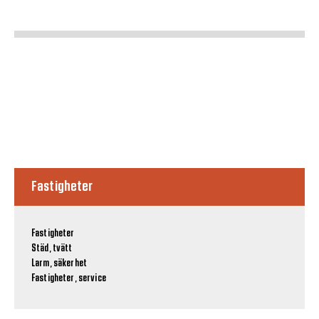
Fastigheter
Fastigheter
Städ, tvätt
Larm, säkerhet
Fastigheter, service