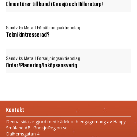
Elmontörer till kund i Gnosjö och Hillerstorp!
Sandviks Metall Försäljningsaktiebolag
Teknikintresserad?
Sandviks Metall Försäljningsaktiebolag
Order/Planering/Inköpsansvarig
Kontakt
Denna sida är gjord med kärlek och engagemang av Happy
Småland AB, GnosjoRegion.se
Dalhemsgatan 4