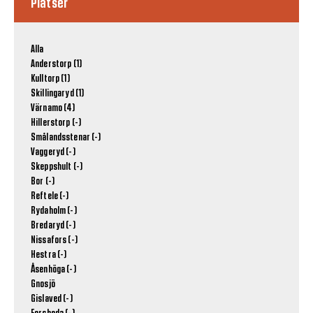
Platser
Alla
Anderstorp (1)
Kulltorp (1)
Skillingaryd (1)
Värnamo (4)
Hillerstorp (-)
Smålandsstenar (-)
Vaggeryd (-)
Skeppshult (-)
Bor (-)
Reftele (-)
Rydaholm (-)
Bredaryd (-)
Nissafors (-)
Hestra (-)
Åsenhöga (-)
Gnosjö
Gislaved (-)