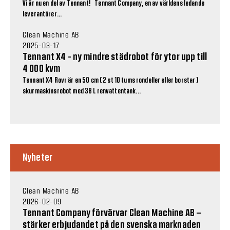
Vi är nu en del av Tennant! Tennant Company, en av världens ledande
leverantörer...
Clean Machine AB
2025-03-17
Tennant X4 - ny mindre städrobot för ytor upp till
4 000 kvm
Tennant X4 Rovr är en 50 cm ( 2 st 10 tums rondeller eller borstar )
skurmaskinsrobot med 38 L renvattentank...
Nyheter
Clean Machine AB
2026-02-09
Tennant Company förvärvar Clean Machine AB –
stärker erbjudandet på den svenska marknaden