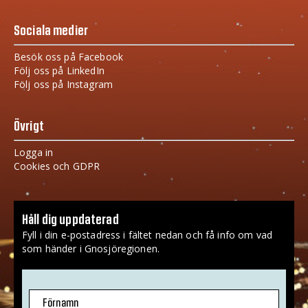
Sociala medier
Besök oss på Facebook
Följ oss på LinkedIn
Följ oss på Instagram
Övrigt
Logga in
Cookies och GDPR
Håll dig uppdaterad
Fyll i din e-postadress i fältet nedan och få info om vad
som händer i Gnosjöregionen.
Förnamn