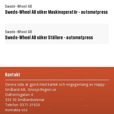
Swede-Wheel AB
Swede-Wheel AB söker Maskinoperatör - automatpress
Swede-Wheel AB
Swede-Wheel AB söker Ställare - automatpress
Kontakt
Denna sida är gjord med kärlek och engagemang av Happy
Småland AB, GnosjoRegion.se
Dalhemsgatan 4
333 30 Smålandsstenar
Telefon: 0371-31920
Kontakta oss