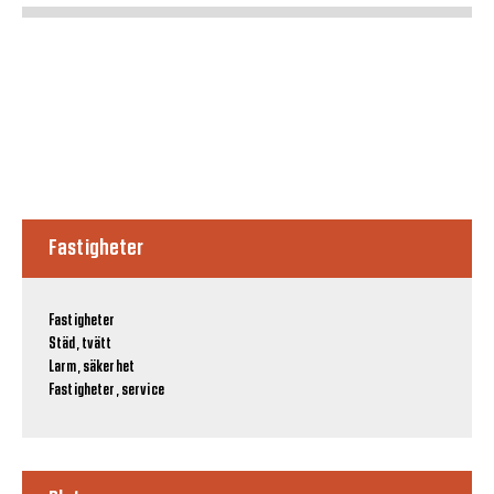
Fastigheter
Fastigheter
Städ, tvätt
Larm, säkerhet
Fastigheter, service