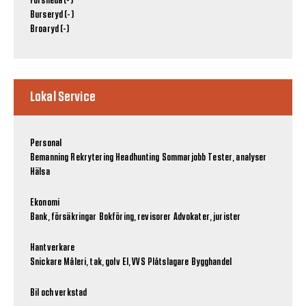
Forsheda (-)
Burseryd (-)
Broaryd (-)
Lokal Service
Personal
Bemanning
Rekrytering
Headhunting
Sommarjobb
Tester, analyser
Hälsa
Ekonomi
Bank, försäkringar
Bokföring, revisorer
Advokater, jurister
Hantverkare
Snickare
Måleri, tak, golv
El, VVS
Plåtslagare
Bygghandel
Bil och verkstad