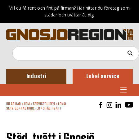
Vill du få rent och fint på firman? Här hittar du företag som
städar och tvättar åt dig.
Industri
Lokal service
DU ÄR HÄR »
HEM
»
SERVICEGUIDEN
»
LOKAL
SERVICE
»
FASTIGHETER
»
STÄD, TVÄTT
Städ, tvätt i Gnosjö