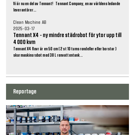
Vi är nu en del av Tennant! Tennant Company, en av världens ledande
leverantörer...
Clean Machine AB
2025-03-17
Tennant X4 - ny mindre städrobot för ytor upp till
4 000 kvm
Tennant X4 Rovr är en 50 cm ( 2 st 10 tums rondeller eller borstar )
skurmaskinsrobot med 38 L renvattentank...
Reportage