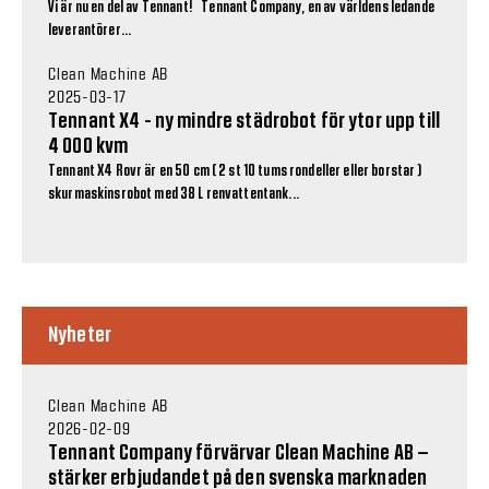
Vi är nu en del av Tennant! Tennant Company, en av världens ledande
leverantörer...
Clean Machine AB
2025-03-17
Tennant X4 - ny mindre städrobot för ytor upp till
4 000 kvm
Tennant X4 Rovr är en 50 cm ( 2 st 10 tums rondeller eller borstar )
skurmaskinsrobot med 38 L renvattentank...
Nyheter
Clean Machine AB
2026-02-09
Tennant Company förvärvar Clean Machine AB –
stärker erbjudandet på den svenska marknaden