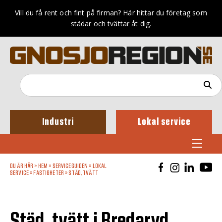
Vill du få rent och fint på firman? Här hittar du företag som
städar och tvättar åt dig.
Industri
Lokal service
DU ÄR HÄR »
HEM
»
SERVICEGUIDEN
»
LOKAL
SERVICE
»
FASTIGHETER
»
STÄD, TVÄTT
Städ, tvätt i Bredaryd