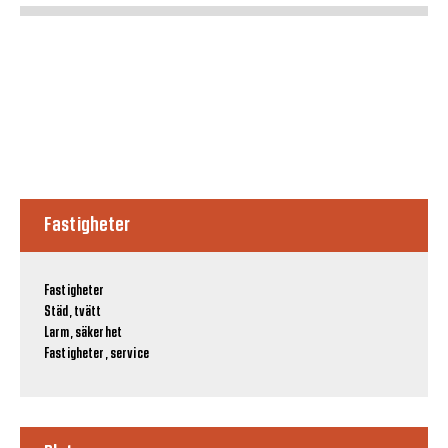
Fastigheter
Fastigheter
Städ, tvätt
Larm, säkerhet
Fastigheter, service