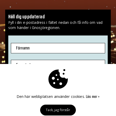
Håll dig uppdaterad
Fyll i din e-postadress i fältet nedan och få info om vad
som händer i Gnosjöregionen.
Förnamn
E-postadress
Jag godkänner att mina uppgifter sparas.
Mer info
»
Den här webbplatsen använder cookies.
Läs mer »
PRENUMERERA!
Tack, jag förstår