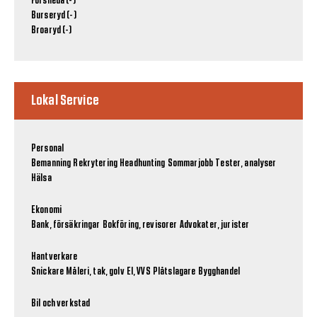
Forsheda (-)
Burseryd (-)
Broaryd (-)
Lokal Service
Personal
Bemanning
Rekrytering
Headhunting
Sommarjobb
Tester, analyser
Hälsa
Ekonomi
Bank, försäkringar
Bokföring, revisorer
Advokater, jurister
Hantverkare
Snickare
Måleri, tak, golv
El, VVS
Plåtslagare
Bygghandel
Bil och verkstad