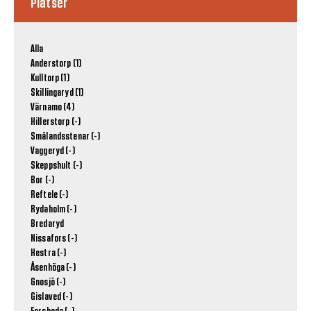
Platser
Alla
Anderstorp (1)
Kulltorp (1)
Skillingaryd (1)
Värnamo (4)
Hillerstorp (-)
Smålandsstenar (-)
Vaggeryd (-)
Skeppshult (-)
Bor (-)
Reftele (-)
Rydaholm (-)
Bredaryd
Nissafors (-)
Hestra (-)
Åsenhöga (-)
Gnosjö (-)
Gislaved (-)