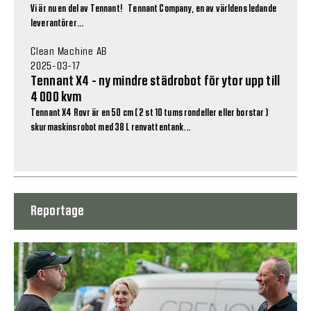
Vi är nu en del av Tennant! Tennant Company, en av världens ledande
leverantörer...
Clean Machine AB
2025-03-17
Tennant X4 - ny mindre städrobot för ytor upp till
4 000 kvm
Tennant X4 Rovr är en 50 cm ( 2 st 10 tums rondeller eller borstar )
skurmaskinsrobot med 38 L renvattentank...
Reportage