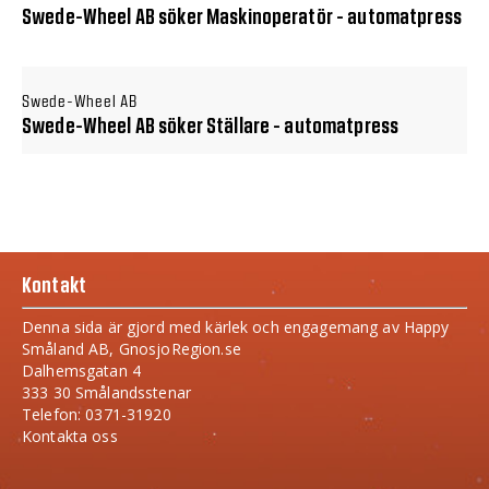
Swede-Wheel AB söker Maskinoperatör - automatpress
Swede-Wheel AB
Swede-Wheel AB söker Ställare - automatpress
Kontakt
Denna sida är gjord med kärlek och engagemang av Happy
Småland AB, GnosjoRegion.se
Dalhemsgatan 4
333 30 Smålandsstenar
Telefon: 0371-31920
Kontakta oss