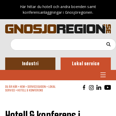
Här hittar du hotell och andra boenden samt
konferensanläggningar i Gnosjöregionen.
Industri
Lokal service
DU ÄR HÄR »
HEM
»
SERVICEGUIDEN
»
LOKAL
SERVICE
»
HOTELL & KONFERENS
Hotell & konferens i