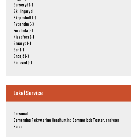
Burseryd (-)
Skillingaryd
Skeppshult (-)
Rydaholm (-)
Forsheda (-)
Nissafors (-)
Broaryd (-)
Bor (-)
Gnosjö (-)
Gislaved (-)
Lokal Service
Personal
Bemanning
Rekrytering
Headhunting
Sommarjobb
Tester, analyser
Hälsa