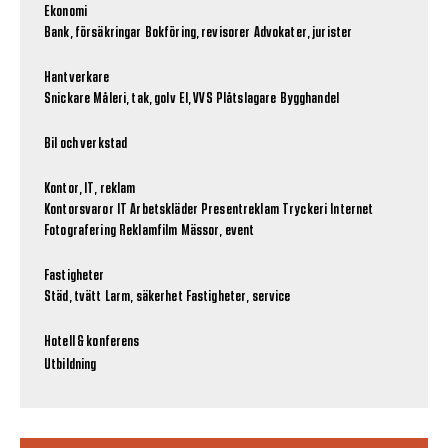
Ekonomi
Bank, försäkringar
Bokföring, revisorer
Advokater, jurister
Hantverkare
Snickare
Måleri, tak, golv
El, VVS
Plåtslagare
Bygghandel
Bil och verkstad
Kontor, IT, reklam
Kontorsvaror
IT
Arbetskläder
Presentreklam
Tryckeri
Internet
Fotografering
Reklamfilm
Mässor, event
Fastigheter
Städ, tvätt
Larm, säkerhet
Fastigheter, service
Hotell & konferens
Utbildning