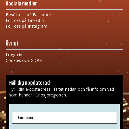
Sociala medier
Besök oss på Facebook
Följ oss på LinkedIn
Följ oss på Instagram
Övrigt
Logga in
Cookies och GDPR
Håll dig uppdaterad
Fyll i din e-postadress i fältet nedan och få info om vad
som händer i Gnosjöregionen.
Förnamn