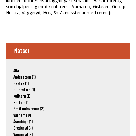
lunchen. Konferensanläggningar i Småland. Här är företag
som hjälper dig med konferens i Värnamo, Gislaved, Gnosjö,
Hestra, Vaggeryd, Hok, Smålandsstenar med omnejd.
Platser
Alla
Anderstorp (1)
Hestra (1)
Hillerstorp (1)
Kulltorp (1)
Reftele (1)
Smålandsstenar (2)
Värnamo (4)
Åsenhöga (1)
Bredaryd (-)
Vaggeryd (-)