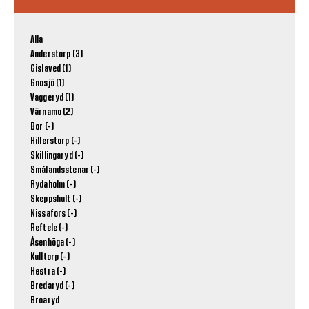
Alla
Anderstorp (3)
Gislaved (1)
Gnosjö (1)
Vaggeryd (1)
Värnamo (2)
Bor (-)
Hillerstorp (-)
Skillingaryd (-)
Smålandsstenar (-)
Rydaholm (-)
Skeppshult (-)
Nissafors (-)
Reftele (-)
Åsenhöga (-)
Kulltorp (-)
Hestra (-)
Bredaryd (-)
Broaryd