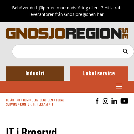
Behöver du hjälp med marknadsföring eller it? Hitta rätt
leverantörer från Gnosjöregionen här.
Industri
Lokal service
DU ÄR HÄR »
HEM
»
SERVICEGUIDEN
»
LOKAL
SERVICE
»
KONTOR, IT, REKLAM
»
IT
IT i Broaryd