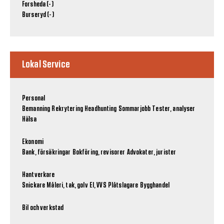
Forsheda (-)
Burseryd (-)
Lokal Service
Personal
Bemanning
Rekrytering
Headhunting
Sommarjobb
Tester, analyser
Hälsa
Ekonomi
Bank, försäkringar
Bokföring, revisorer
Advokater, jurister
Hantverkare
Snickare
Måleri, tak, golv
El, VVS
Plåtslagare
Bygghandel
Bil och verkstad