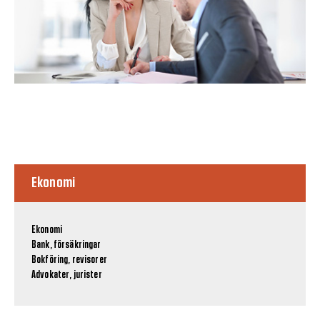
Ekonomi
Ekonomi
Bank, försäkringar
Bokföring, revisorer
Advokater, jurister