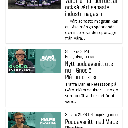
Våren är här och det är
också vårt senaste
industrimagasin!
I vårt senaste magasin kan
du läsa många spännande
och inspirerande reportage
från våra...
28 mars 2026 |
GnosjoRegion.se
Nytt poddavsnitt ute
nu - Gnosjö
Plåtprodukter
Träffa Daniel Petersson på
Gårö Plåtprodukter i Gnosjö
som berättar hur det är att
vara...
2 mars 2026 | GnosjoRegion.se
Poddavsnitt med Mape
Plastics