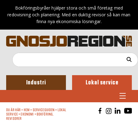
Bokföringsbyråer hjälper stora och små företag med
redovisning och planering. Med en duktig revisor så kan man
finna nya ekonomiska lösningar.
Industri
Lokal service
DU ÄR HÄR »
HEM
»
SERVICEGUIDEN
»
LOKAL
SERVICE
»
EKONOMI
»
BOKFÖRING,
REVISORER