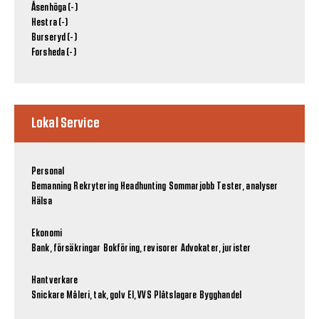
Åsenhöga (-)
Hestra (-)
Burseryd (-)
Forsheda (-)
Lokal Service
Personal
Bemanning
Rekrytering
Headhunting
Sommarjobb
Tester, analyser
Hälsa
Ekonomi
Bank, försäkringar
Bokföring, revisorer
Advokater, jurister
Hantverkare
Snickare
Måleri, tak, golv
El, VVS
Plåtslagare
Bygghandel