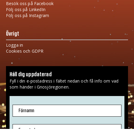
Besök oss på Facebook
Följ oss på LinkedIn
Följ oss på Instagram
Övrigt
Logga in
Cookies och GDPR
Håll dig uppdaterad
Fyll i din e-postadress i fältet nedan och få info om vad
som händer i Gnosjöregionen.
Förnamn
E-postadress