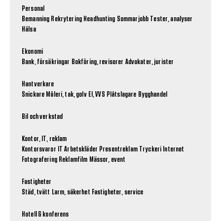
Personal
Bemanning
Rekrytering
Headhunting
Sommarjobb
Tester, analyser
Hälsa
Ekonomi
Bank, försäkringar
Bokföring, revisorer
Advokater, jurister
Hantverkare
Snickare
Måleri, tak, golv
El, VVS
Plåtslagare
Bygghandel
Bil och verkstad
Kontor, IT, reklam
Kontorsvaror
IT
Arbetskläder
Presentreklam
Tryckeri
Internet
Fotografering
Reklamfilm
Mässor, event
Fastigheter
Städ, tvätt
Larm, säkerhet
Fastigheter, service
Hotell & konferens