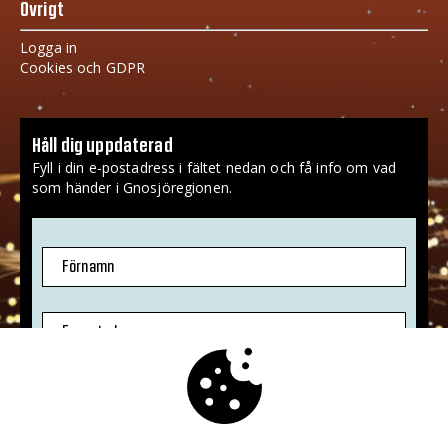
Övrigt
Logga in
Cookies och GDPR
Håll dig uppdaterad
Fyll i din e-postadress i fältet nedan och få info om vad
som händer i Gnosjöregionen.
Förnamn
E-postadress
Jag godkänner att mina uppgifter sparas.
Mer info
»