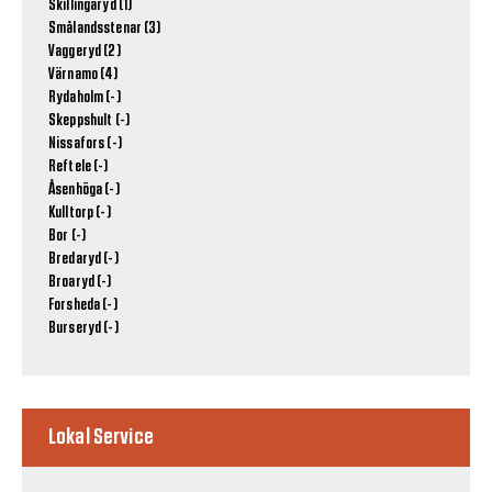
Skillingaryd (1)
Smålandsstenar (3)
Vaggeryd (2)
Värnamo (4)
Rydaholm (-)
Skeppshult (-)
Nissafors (-)
Reftele (-)
Åsenhöga (-)
Kulltorp (-)
Bor (-)
Bredaryd (-)
Broaryd (-)
Forsheda (-)
Burseryd (-)
Lokal Service