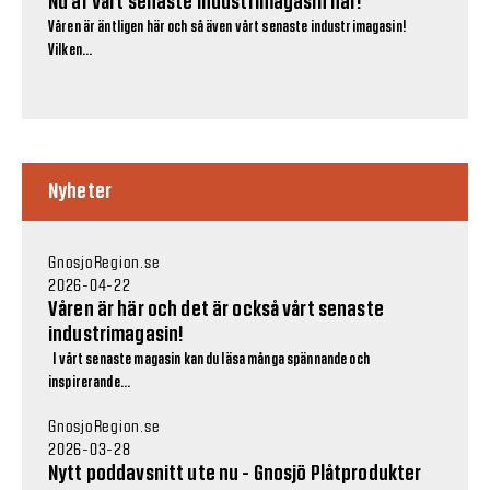
Nu är vårt senaste industrimagasin här!
Våren är äntligen här och så även vårt senaste industrimagasin!
Vilken...
Nyheter
GnosjoRegion.se
2026-04-22
Våren är här och det är också vårt senaste
industrimagasin!
I vårt senaste magasin kan du läsa många spännande och
inspirerande...
GnosjoRegion.se
2026-03-28
Nytt poddavsnitt ute nu - Gnosjö Plåtprodukter