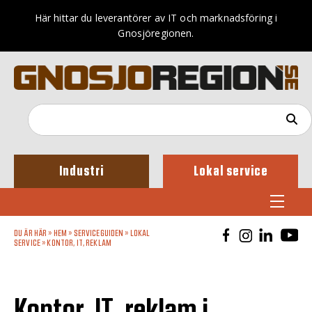
Här hittar du leverantörer av IT och marknadsföring i
Gnosjöregionen.
Industri
Lokal service
DU ÄR HÄR »
HEM
»
SERVICEGUIDEN
»
LOKAL
SERVICE
»
KONTOR, IT, REKLAM
Kontor, IT, reklam i