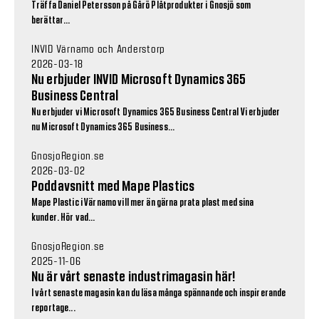
Träffa Daniel Petersson på Gårö Plåtprodukter i Gnosjö som
berättar...
INVID Värnamo och Anderstorp
2026-03-18
Nu erbjuder INVID Microsoft Dynamics 365
Business Central
Nu erbjuder vi Microsoft Dynamics 365 Business Central Vi erbjuder
nu Microsoft Dynamics 365 Business...
GnosjoRegion.se
2026-03-02
Poddavsnitt med Mape Plastics
Mape Plastic i Värnamo vill mer än gärna prata plast med sina
kunder. Hör vad...
GnosjoRegion.se
2025-11-06
Nu är vårt senaste industrimagasin här!
I vårt senaste magasin kan du läsa många spännande och inspirerande
reportage...