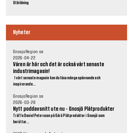
Utbildning
Nyheter
GnosjoRegion.se
2026-04-22
Våren är här och det är också vårt senaste
industrimagasin!
I vårt senaste magasin kan du läsa många spännande och
inspirerande...
GnosjoRegion.se
2026-03-28
Nytt poddavsnitt ute nu - Gnosjö Plåtprodukter
Träffa Daniel Petersson på Gårö Plåtprodukter i Gnosjö som
berättar...