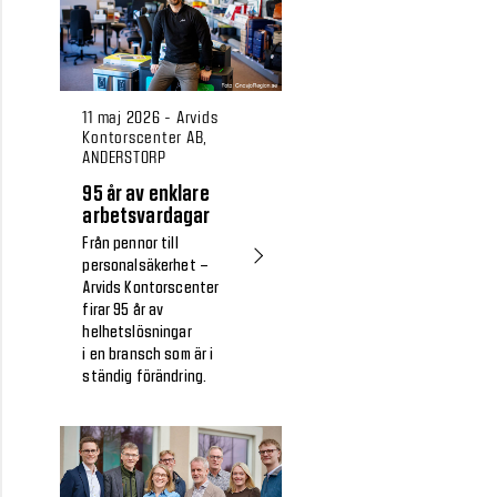
11 maj 2026 - Arvids
Kontorscenter AB,
ANDERSTORP
95 år av enklare
arbetsvardagar
Från pennor till
personalsäkerhet –
Arvids Kontorscenter
firar 95 år av
helhetslösningar
i en bransch som är i
ständig förändring.