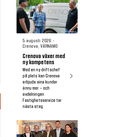
5 augusti 2026 -
Crenova, VÄRNAMO
Crenova växer med
ny kompetens
Med en ny driftschef
på plats kan Crenova
erbjuda sina kunder
ännu mer – och
avdelningen
Fastighetsservice tar
nästa steg.