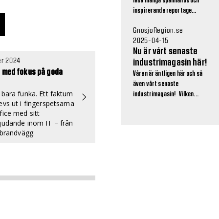
läsa många spännande och
inspirerande reportage...
GnosjoRegion.se
2025-04-15
Nu är vårt senaste
r 2024
industrimagasin här!
t med fokus på goda
Våren är äntligen här och så
även vårt senaste
 bara funka. Ett faktum
industrimagasin! Vilken...
evs ut i fingerspetsarna
fice med sitt
judande inom IT – från
l brandvägg.