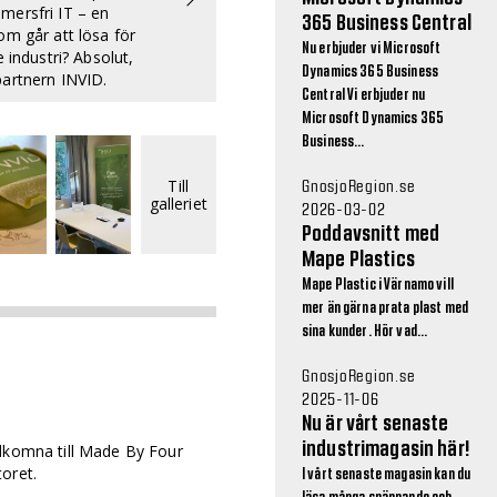
ersfri IT – en
365 Business Central
om går att lösa för
Nu erbjuder vi Microsoft
e industri? Absolut,
Dynamics 365 Business
artnern INVID.
Central Vi erbjuder nu
Microsoft Dynamics 365
Business...
Till
GnosjoRegion.se
galleriet
2026-03-02
Poddavsnitt med
Mape Plastics
Mape Plastic i Värnamo vill
mer än gärna prata plast med
sina kunder. Hör vad...
GnosjoRegion.se
2025-11-06
Nu är vårt senaste
industrimagasin här!
älkomna till Made By Four
oret.
I vårt senaste magasin kan du