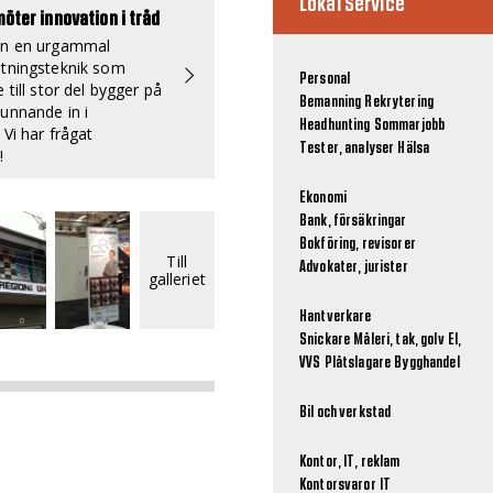
Lokal Service
möter innovation i tråd
an en urgammal
etningsteknik som
Personal
 till stor del bygger på
Bemanning
Rekrytering
unnande in i
Headhunting
Sommarjobb
 Vi har frågat
Tester, analyser
Hälsa
!
Ekonomi
Bank, försäkringar
Bokföring, revisorer
Till
Advokater, jurister
galleriet
Hantverkare
Snickare
Måleri, tak, golv
El,
VVS
Plåtslagare
Bygghandel
Bil och verkstad
Kontor, IT, reklam
Kontorsvaror
IT