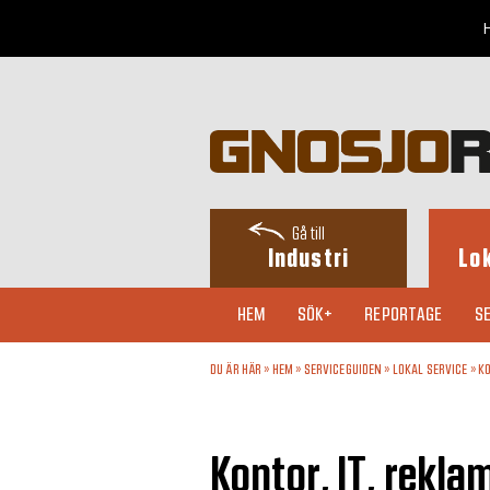
H
Gå till
Industri
Lo
HEM
SÖK+
REPORTAGE
SE
DU ÄR HÄR »
HEM
»
SERVICEGUIDEN
»
LOKAL SERVICE
»
KO
Kontor, IT, reklam