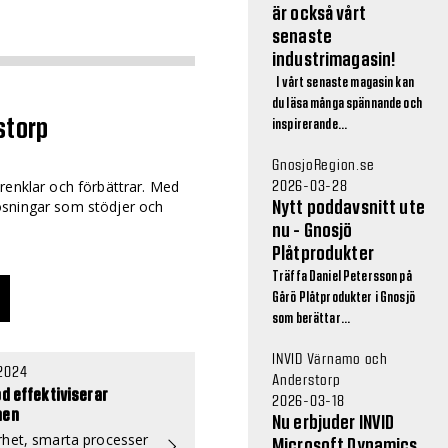
är också vårt
senaste
industrimagasin!
I vårt senaste magasin kan
du läsa många spännande och
storp
inspirerande...
GnosjoRegion.se
2026-03-28
renklar och förbättrar. Med
ösningar som stödjer och
Nytt poddavsnitt ute
nu - Gnosjö
Plåtprodukter
Träffa Daniel Petersson på
Gårö Plåtprodukter i Gnosjö
som berättar...
INVID Värnamo och
 2024
Anderstorp
öd effektiviserar
2026-03-18
nen
Nu erbjuder INVID
het, smarta processer
Microsoft Dynamics