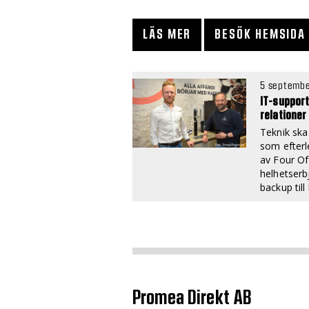
LÄS MER
BESÖK HEMSIDA
5 septembe
IT-suppor
relationer
Teknik ska
som efterl
av Four Of
helhetserb
backup til
Promea Direkt AB