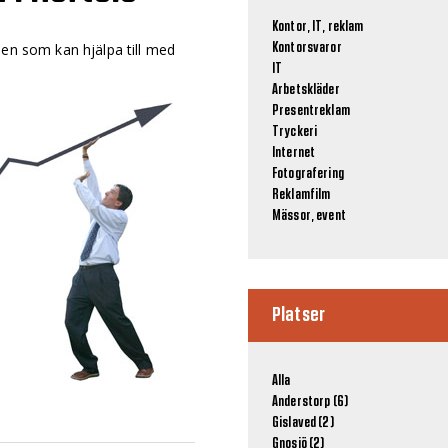
Kontor, IT, reklam
nen som kan hjälpa till med
Kontorsvaror
IT
Arbetskläder
Presentreklam
Tryckeri
Internet
Fotografering
Reklamfilm
Mässor, event
Platser
Alla
Anderstorp (6)
Gislaved (2)
Gnosjö (2)