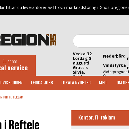
är hittar du leverantörer av IT och marknadsföring i Gnosjöregione
Vecka 32
Nederbörd
Lördag 8
Du är här
augusti
Vindstyrka
kal service
Grattis
Silvia,
Väderprognos 
Yr
Sylvia
RVICEGUIDEN
LEDIGA JOBB
LOKALA NYHETER
MER..
OM OS
NTOR, IT, REKLAM
Kontor, IT, reklam
 i Reftele