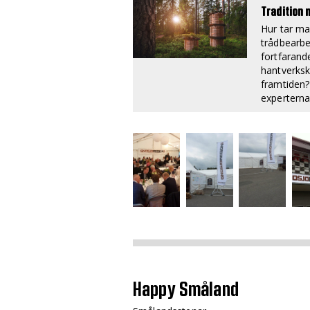
Tradition 
Hur tar m
trådbearb
fortfarande
hantverksk
framtiden?
experterna
Happy Småland