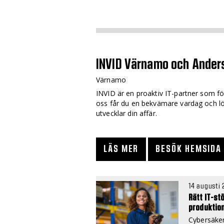
INVID Värnamo och Ander
Värnamo
INVID är en proaktiv IT-partner som fö
oss får du en bekvämare vardag och l
utvecklar din affär.
LÄS MER
BESÖK HEMSIDA
14 augusti
Rätt IT-st
produktio
Cybersäker