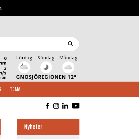
n.
Lördag
Söndag
Måndag
0
mm
3
m/s
GNOSJÖREGIONEN 12°
från
S
TEMA
Nyheter