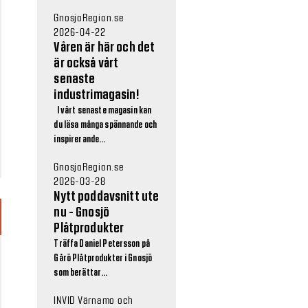
GnosjoRegion.se
2026-04-22
Våren är här och det
är också vårt
senaste
industrimagasin!
I vårt senaste magasin kan
du läsa många spännande och
inspirerande...
GnosjoRegion.se
2026-03-28
Nytt poddavsnitt ute
nu - Gnosjö
Plåtprodukter
Träffa Daniel Petersson på
Gårö Plåtprodukter i Gnosjö
som berättar...
INVID Värnamo och