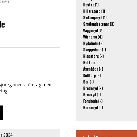
orien
Hestra (1)
Hillerstorp (1)
Skillingaryd (1)
le
Smålandsstenar (3)
Vaggeryd (2)
Värnamo (4)
Rydaholm (-)
Skeppshult (-)
Nissafors (-)
Reftele
Åsenhöga (-)
Kulltorp (-)
Bor (-)
Gnosjöregionens företag med
Bredaryd (-)
ring.
Broaryd (-)
Forsheda (-)
Burseryd (-)
r 2024