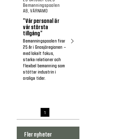
Bemanningspoolen
AB, VÄRNAMO
”Vår personal är
vår största
tillgång”
Bemanningspoolen firar
25 år i Gnosjöregionen –
med lokalt fokus,
starka relationer och
flexibel bemanning som
stöttar industrin i
oroliga tider.
1
Fler nyheter