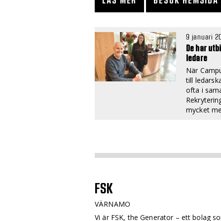
LÄS MER
BESÖK HEMSIDA
9 januari 2
De har utb
ledare
När Campu
till ledars
ofta i sam
Rekryteri
mycket mer
FSK
VÄRNAMO
Vi är FSK, the Generator – ett bolag s