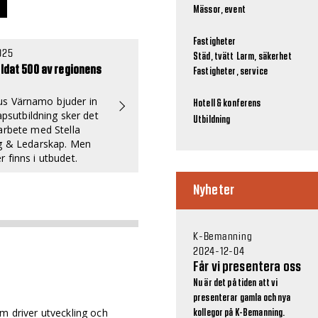
Mässor, event
Fastigheter
025
Städ, tvätt
Larm, säkerhet
ildat 500 av regionens
Fastigheter, service
s Värnamo bjuder in
Hotell & konferens
kapsutbildning sker det
Utbildning
arbete med Stella
ng & Ledarskap. Men
 finns i utbudet.
Nyheter
K-Bemanning
2024-12-04
Får vi presentera oss
Nu är det på tiden att vi
presenterar gamla och nya
om driver utveckling och
kollegor på K-Bemanning.