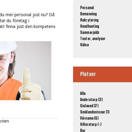
Personal
 du mer personal just nu? Då
Bemanning
tar du företag i
Rekrytering
att finna just den kompetens
Headhunting
Sommarjobb
Tester, analyser
Hälsa
Platser
Alla
Anderstorp (2)
Gislaved (2)
Smålandsstenar (1)
Värnamo (6)
orien
Hillerstorp (-)
Bor