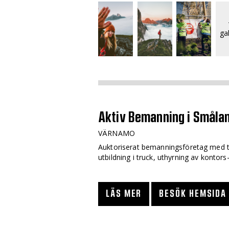
gal
Aktiv Bemanning i Småla
VÄRNAMO
Auktoriserat bemanningsföretag med tj
utbildning i truck, uthyrning av kontors
LÄS MER
BESÖK HEMSIDA