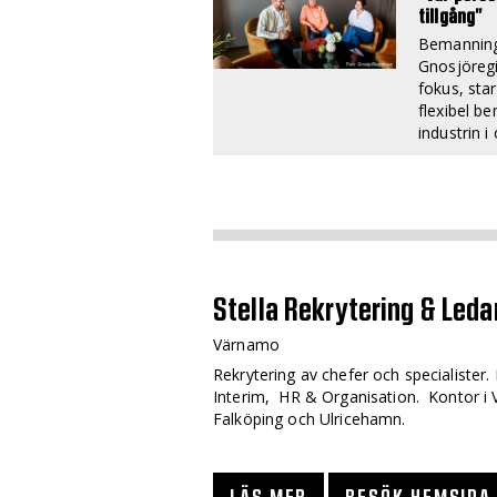
tillgång”
Bemannings
Gnosjöreg
fokus, sta
flexibel b
industrin i 
Stella Rekrytering & Led
Värnamo
Rekrytering av chefer och specialister.
Interim, HR & Organisation. Kontor i
Falköping och Ulricehamn.