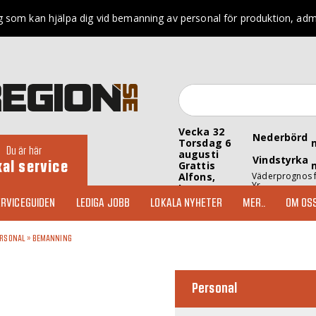
 som kan hjälpa dig vid bemanning av personal för produktion, admin
Vecka 32
Nederbörd
Torsdag 6
Du är här
augusti
Vindstyrka
kal service
Grattis
Alfons,
Väderprognos 
Yr
Inez
RVICEGUIDEN
LEDIGA JOBB
LOKALA NYHETER
MER..
OM OS
ERSONAL
»
BEMANNING
Personal