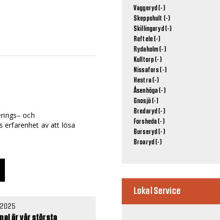
Vaggeryd (-)
Skeppshult (-)
Skillingaryd (-)
Reftele (-)
Rydaholm (-)
Kulltorp (-)
Nissafors (-)
Hestra (-)
Åsenhöga (-)
Gnosjö (-)
Bredaryd (-)
erings– och
Forsheda (-)
 erfarenhet av att lösa
Burseryd (-)
Broaryd (-)
Lokal Service
 2025
nal är vår största