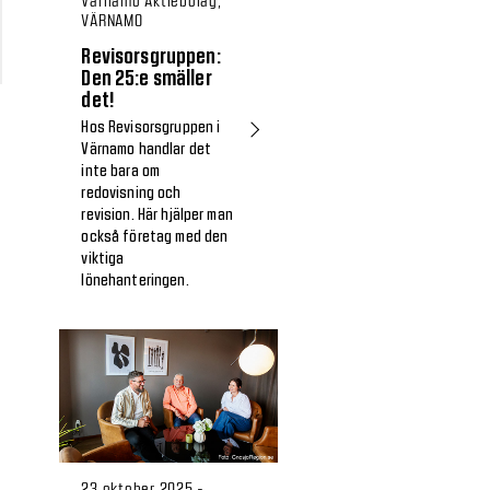
Värnamo Aktiebolag,
VÄRNAMO
Revisorsgruppen:
Den 25:e smäller
det!
Hos Revisorsgruppen i
Värnamo handlar det
inte bara om
redovisning och
revision. Här hjälper man
också företag med den
viktiga
lönehanteringen.
23 oktober 2025 -