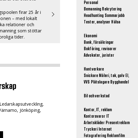
Personal
Bemanning
Rekrytering
poolen firar 25 år i
Headhunting
Sommarjobb
ionen – med lokalt
Tester, analyser
Hälsa
rka relationer och
emanning som stöttar
Ekonomi
oroliga tider.
Bank, försäkringar
Bokföring, revisorer
Advokater, jurister
Hantverkare
Snickare
Måleri, tak, golv
El,
VVS
Plåtslagare
Bygghandel
arskap
Bil och verkstad
 Ledarskapsutveckling,
 Värnamo, Jönköping,
Kontor, IT, reklam
Kontorsvaror
IT
Arbetskläder
Presentreklam
Tryckeri
Internet
Fotografering
Reklamfilm