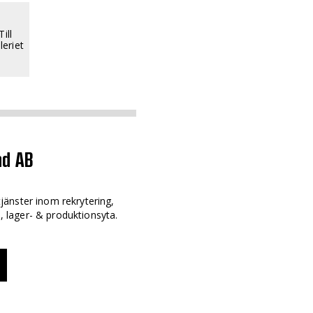
Till
leriet
nd AB
änster inom rekrytering,
-, lager- & produktionsyta.