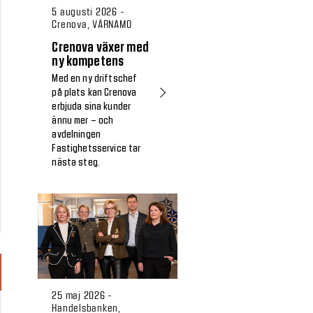
5 augusti 2026 -
Crenova, VÄRNAMO
Crenova växer med
ny kompetens
Med en ny driftschef
på plats kan Crenova
erbjuda sina kunder
ännu mer – och
avdelningen
Fastighetsservice tar
nästa steg.
25 maj 2026 -
Handelsbanken,