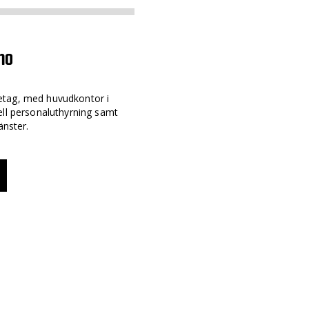
mo
etag, med huvudkontor i
ell personaluthyrning samt
änster.