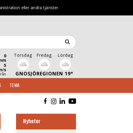
istration eller andra tjänster.
Torsdag
Fredag
Lördag
0
mm
5
m/s
GNOSJÖREGIONEN 19°
från
S
TEMA
Nyheter