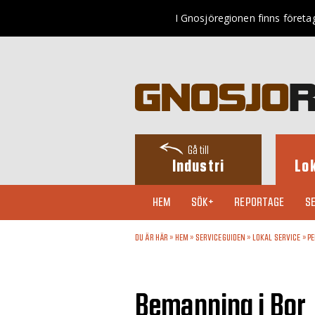
I Gnosjöregionen finns företag
Gå till
Industri
Lo
HEM
SÖK+
REPORTAGE
SE
DU ÄR HÄR »
HEM
»
SERVICEGUIDEN
»
LOKAL SERVICE
»
P
Bemanning i Bor