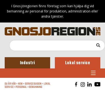
I Gnosjöregionen finns företag som kan hjälpa dig vid
bemanning av personal för produktion, administration eller
andra tjänster.
Industri
Lokal service
DU ÄR HÄR »
HEM
»
SERVICEGUIDEN
»
LOKAL
SERVICE
»
PERSONAL
»
BEMANNING