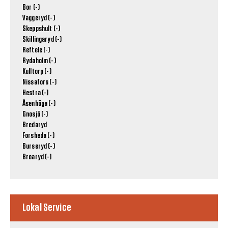
Bor (-)
Vaggeryd (-)
Skeppshult (-)
Skillingaryd (-)
Reftele (-)
Rydaholm (-)
Kulltorp (-)
Nissafors (-)
Hestra (-)
Åsenhöga (-)
Gnosjö (-)
Bredaryd
Forsheda (-)
Burseryd (-)
Broaryd (-)
Lokal Service