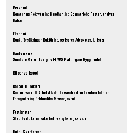
Personal
Bemanning
Rekrytering
Headhunting
Sommarjobb
Tester, analyser
Hälsa
Ekonomi
Bank, försäkringar
Bokföring, revisorer
Advokater, jurister
Hantverkare
Snickare
Måleri, tak, golv
El, VVS
Plåtslagare
Bygghandel
Bil och verkstad
Kontor, IT, reklam
Kontorsvaror
IT
Arbetskläder
Presentreklam
Tryckeri
Internet
Fotografering
Reklamfilm
Mässor, event
Fastigheter
Städ, tvätt
Larm, säkerhet
Fastigheter, service
Hotell & konferens