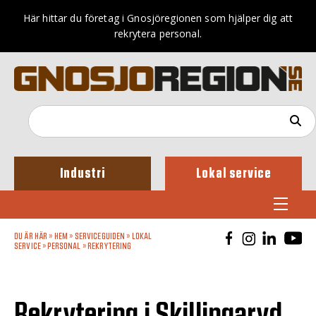
Här hittar du företag i Gnosjöregionen som hjälper dig att
rekrytera personal.
Industri
Lokal service
DU ÄR HÄR »
HEM
»
SERVICEGUIDEN
»
LOKAL
SERVICE
»
PERSONAL
»
REKRYTERING
Rekrytering i Skillingaryd