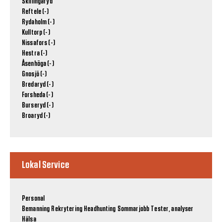
Skillingaryd
Reftele (-)
Rydaholm (-)
Kulltorp (-)
Nissafors (-)
Hestra (-)
Åsenhöga (-)
Gnosjö (-)
Bredaryd (-)
Forsheda (-)
Burseryd (-)
Broaryd (-)
Lokal Service
Personal
Bemanning
Rekrytering
Headhunting
Sommarjobb
Tester, analyser
Hälsa