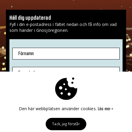
Håll dig uppdaterad
Fyll i din e-postadress i fältet nedan och få info om vad
som händer i Gnosjöregionen.
Förnamn
E-postadress
Jag godkänner att mina uppgifter sparas.
Mer info
»
Den här webbplatsen använder cookies.
Läs mer »
PRENUMERERA!
Tack, jag förstår