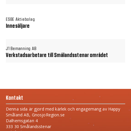
ESBE Aktiebolag
Innesäljare
J1 Bemanning AB
Verkstadsarbetare till Smålandsstenar området
Kontakt
Denna sida är gjord med kärlek och engagemang av Happy
Småland AB, GnosjoRegion.se
Dalhemsgatan 4
333 30 Smålandsstenar