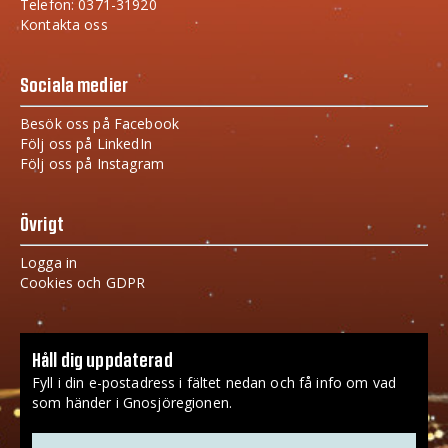
Telefon: 0371-31920
Kontakta oss
Sociala medier
Besök oss på Facebook
Följ oss på LinkedIn
Följ oss på Instagram
Övrigt
Logga in
Cookies och GDPR
Håll dig uppdaterad
Fyll i din e-postadress i fältet nedan och få info om vad
som händer i Gnosjöregionen.