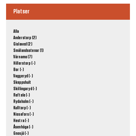
Platser
Alla
Anderstorp (2)
Gislaved (2)
Smålandsstenar (1)
Värnamo (7)
Hillerstorp (-)
Bor (-)
Vaggeryd (-)
Skeppshult
Skillingaryd (-)
Reftele (-)
Rydaholm (-)
Kulltorp (-)
Nissafors (-)
Hestra (-)
Åsenhöga (-)
Gnosjö (-)