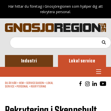
Här hittar du företag i Gnosjöregionen som hjälper dig att
rekrytera personal.
Industri
Lokal service
DU ÄR HÄR »
HEM
»
SERVICEGUIDEN
»
LOKAL
SERVICE
»
PERSONAL
»
REKRYTERING
Rekrytering i Skeppshult