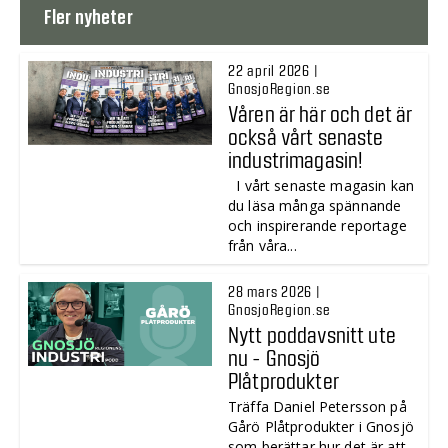
Fler nyheter
22 april 2026 |
GnosjoRegion.se
Våren är här och det är
också vårt senaste
industrimagasin!
I vårt senaste magasin kan
du läsa många spännande
och inspirerande reportage
från våra...
28 mars 2026 |
GnosjoRegion.se
Nytt poddavsnitt ute
nu - Gnosjö
Plåtprodukter
Träffa Daniel Petersson på
Gårö Plåtprodukter i Gnosjö
som berättar hur det är att