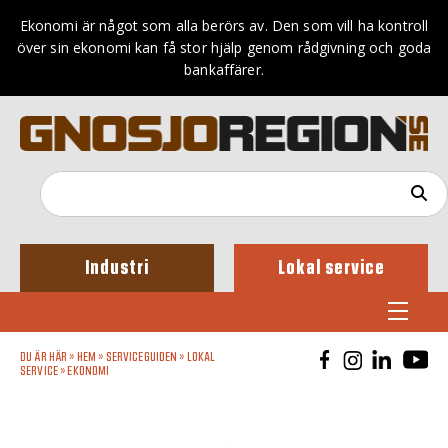
Ekonomi är något som alla berörs av. Den som vill ha kontroll
över sin ekonomi kan få stor hjälp genom rådgivning och goda
bankaffärer.
Industri
Lokal service
DU ÄR HÄR »
HEM
»
SERVICEGUIDEN
»
LOKAL
SERVICE
»
EKONOMI