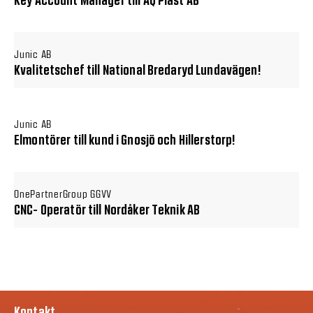
Key Account Manager till AQ Plast AB
Junic AB
Kvalitetschef till National Bredaryd Lundavägen!
Junic AB
Elmontörer till kund i Gnosjö och Hillerstorp!
OnePartnerGroup GGVV
CNC- Operatör till Nordåker Teknik AB
Kontakt