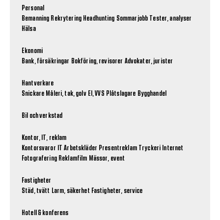
Personal
Bemanning
Rekrytering
Headhunting
Sommarjobb
Tester, analyser
Hälsa
Ekonomi
Bank, försäkringar
Bokföring, revisorer
Advokater, jurister
Hantverkare
Snickare
Måleri, tak, golv
El, VVS
Plåtslagare
Bygghandel
Bil och verkstad
Kontor, IT, reklam
Kontorsvaror
IT
Arbetskläder
Presentreklam
Tryckeri
Internet
Fotografering
Reklamfilm
Mässor, event
Fastigheter
Städ, tvätt
Larm, säkerhet
Fastigheter, service
Hotell & konferens