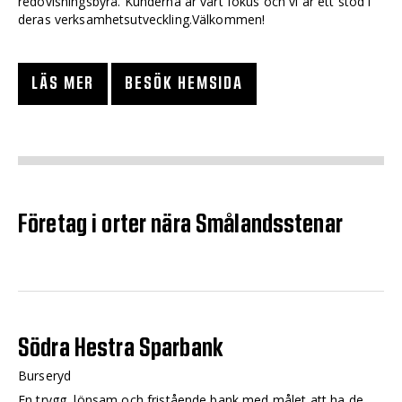
redovisningsbyrå. Kunderna är vårt fokus och vi är ett stöd i
deras verksamhetsutveckling.Välkommen!
LÄS MER
BESÖK HEMSIDA
Företag i orter nära Smålandsstenar
Södra Hestra Sparbank
Burseryd
En trygg, lönsam och fristående bank med målet att ha de