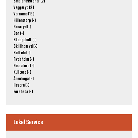
Smålandsstenar (2)
Vaggeryd (2)
Värnamo (19)
Hillerstorp (-)
Broaryd (-)
Bor (-)
Skeppshult (-)
Skillingaryd (-)
Reftele (-)
Rydaholm (-)
Nissafors (-)
Kulltorp (-)
Åsenhöga (-)
Hestra (-)
Forsheda (-)
Lokal Service