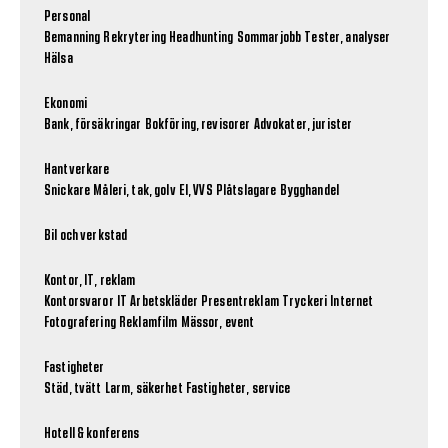
Personal
Bemanning
Rekrytering
Headhunting
Sommarjobb
Tester, analyser
Hälsa
Ekonomi
Bank, försäkringar
Bokföring, revisorer
Advokater, jurister
Hantverkare
Snickare
Måleri, tak, golv
El, VVS
Plåtslagare
Bygghandel
Bil och verkstad
Kontor, IT, reklam
Kontorsvaror
IT
Arbetskläder
Presentreklam
Tryckeri
Internet
Fotografering
Reklamfilm
Mässor, event
Fastigheter
Städ, tvätt
Larm, säkerhet
Fastigheter, service
Hotell & konferens