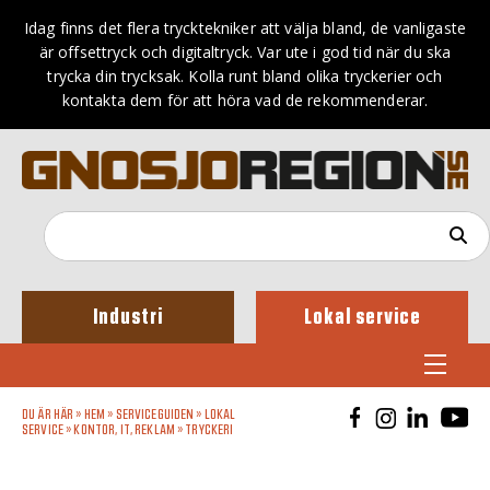
Idag finns det flera trycktekniker att välja bland, de vanligaste
är offsettryck och digitaltryck. Var ute i god tid när du ska
trycka din trycksak. Kolla runt bland olika tryckerier och
kontakta dem för att höra vad de rekommenderar.
Industri
Lokal service
DU ÄR HÄR »
HEM
»
SERVICEGUIDEN
»
LOKAL
SERVICE
»
KONTOR, IT, REKLAM
»
TRYCKERI