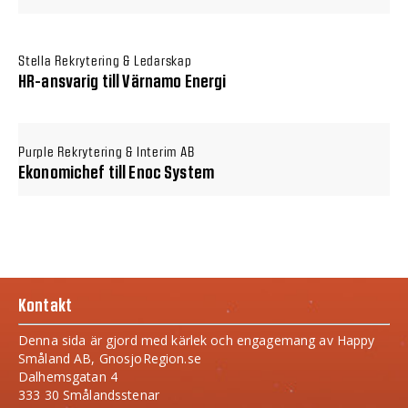
Stella Rekrytering & Ledarskap
HR-ansvarig till Värnamo Energi
Purple Rekrytering & Interim AB
Ekonomichef till Enoc System
Kontakt
Denna sida är gjord med kärlek och engagemang av Happy
Småland AB, GnosjoRegion.se
Dalhemsgatan 4
333 30 Smålandsstenar