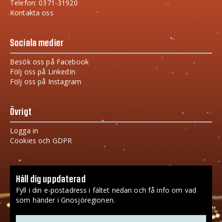
Telefon: 0371-31920
Kontakta oss
Sociala medier
Besök oss på Facebook
Följ oss på LinkedIn
Följ oss på Instagram
Övrigt
Logga in
Cookies och GDPR
Håll dig uppdaterad
Fyll i din e-postadress i fältet nedan och få info om vad
som händer i Gnosjöregionen.