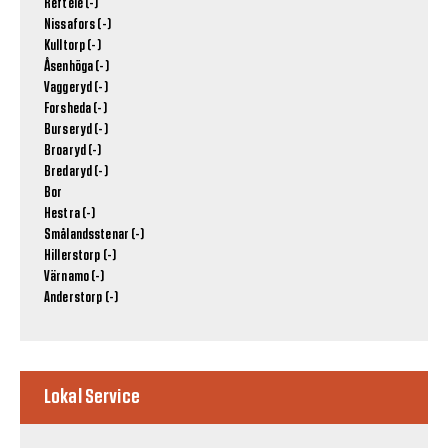
Reftele (-)
Nissafors (-)
Kulltorp (-)
Åsenhöga (-)
Vaggeryd (-)
Forsheda (-)
Burseryd (-)
Broaryd (-)
Bredaryd (-)
Bor
Hestra (-)
Smålandsstenar (-)
Hillerstorp (-)
Värnamo (-)
Anderstorp (-)
Lokal Service