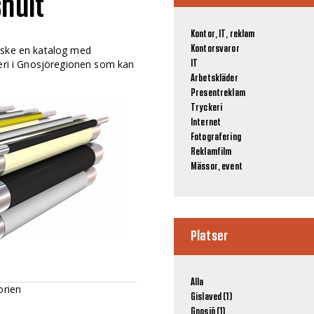
shult
Kontor, IT, reklam
nske en katalog med
Kontorsvaror
keri i Gnosjöregionen som kan
IT
Arbetskläder
Presentreklam
Tryckeri
Internet
Fotografering
Reklamfilm
Mässor, event
Platser
Alla
orien
Gislaved (1)
Gnosjö (1)