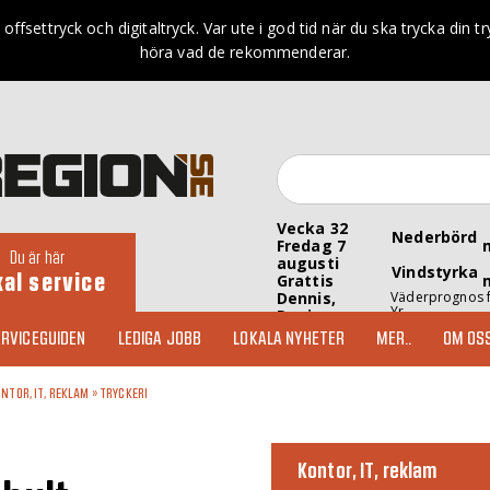
r offsettryck och digitaltryck. Var ute i god tid när du ska trycka din 
höra vad de rekommenderar.
Vecka 32
Nederbörd
Fredag 7
Du är här
augusti
Vindstyrka
kal service
Grattis
Dennis,
Väderprognos 
Yr
Denise
RVICEGUIDEN
LEDIGA JOBB
LOKALA NYHETER
MER..
OM OS
NTOR, IT, REKLAM
»
TRYCKERI
Kontor, IT, reklam