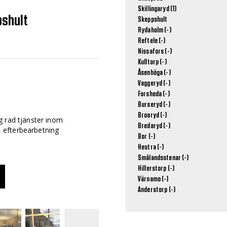
Skillingaryd (1)
pshult
Skeppshult
Rydaholm (-)
Reftele (-)
Nissafors (-)
Kulltorp (-)
Åsenhöga (-)
Vaggeryd (-)
Forsheda (-)
Burseryd (-)
Broaryd (-)
g rad tjänster inom
Bredaryd (-)
g, efterbearbetning
Bor (-)
Hestra (-)
Smålandsstenar (-)
Hillerstorp (-)
Värnamo (-)
Anderstorp (-)