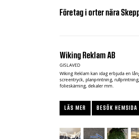
Företag i orter nära Skep
Wiking Reklam AB
GISLAVED
Wiking Reklam kan idag erbjuda en lån
screentryck, planprintning, rullprintnin
folieskärning, dekaler mm.
LÄS MER
BESÖK HEMSIDA