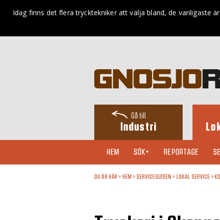
Idag finns det flera trycktekniker att välja bland, de vanligaste ä
Gå till
Industri
Lo
HEM
SÖK+
REPORTAGE
SE
DU ÄR HÄR »
HEM
»
SERVICEGUIDEN
»
LOKAL SERVICE
»
KO