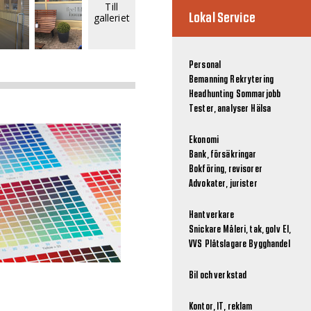
Till
galleriet
Lokal Service
Personal
Bemanning
Rekrytering
Headhunting
Sommarjobb
Tester, analyser
Hälsa
Ekonomi
Bank, försäkringar
Bokföring, revisorer
Advokater, jurister
Hantverkare
Snickare
Måleri, tak, golv
El,
VVS
Plåtslagare
Bygghandel
Bil och verkstad
Kontor, IT, reklam