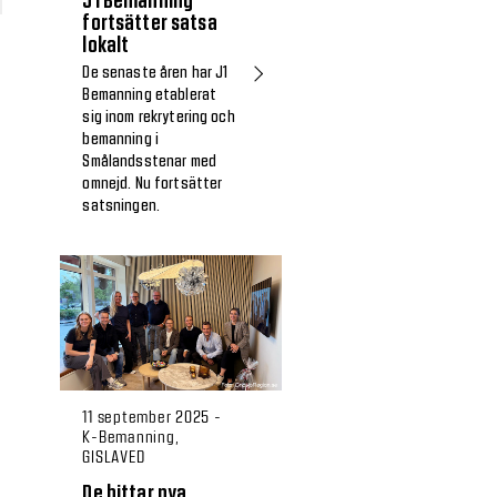
J1 Bemanning
fortsätter satsa
lokalt
De senaste åren har J1
Bemanning etablerat
sig inom rekrytering och
bemanning i
Smålandsstenar med
omnejd. Nu fortsätter
satsningen.
11 september 2025 -
K-Bemanning,
GISLAVED
De hittar nya