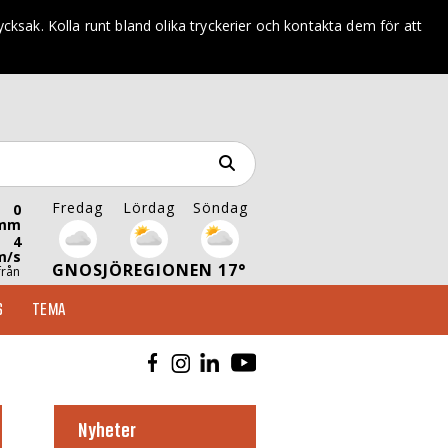
trycksak. Kolla runt bland olika tryckerier och kontakta dem för att
Fredag
Lördag
Söndag
0
mm
4
m/s
GNOSJÖREGIONEN 17°
från
S
TEMA
Nyheter