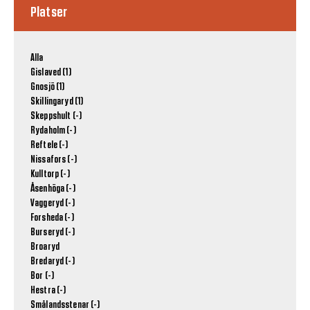
Platser
Alla
Gislaved (1)
Gnosjö (1)
Skillingaryd (1)
Skeppshult (-)
Rydaholm (-)
Reftele (-)
Nissafors (-)
Kulltorp (-)
Åsenhöga (-)
Vaggeryd (-)
Forsheda (-)
Burseryd (-)
Broaryd
Bredaryd (-)
Bor (-)
Hestra (-)
Smålandsstenar (-)