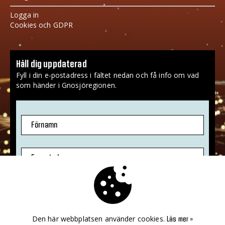
Logga in
Cookies och GDPR
Håll dig uppdaterad
Fyll i din e-postadress i fältet nedan och få info om vad
som händer i Gnosjöregionen.
Förnamn
E-postadress
Jag godkänner att mina uppgifter sparas.
Mer info
»
Den här webbplatsen använder cookies.
Läs mer »
PRENUMERERA!