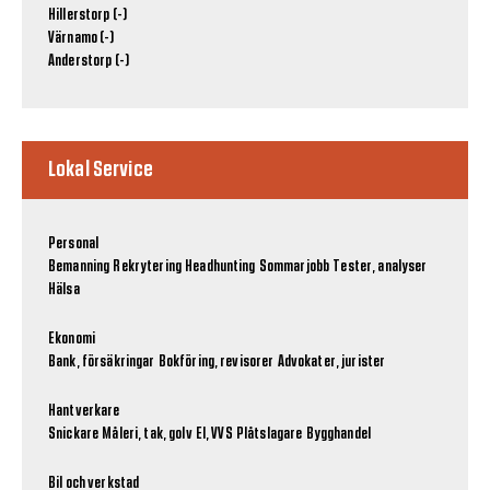
Hillerstorp (-)
Värnamo (-)
Anderstorp (-)
Lokal Service
Personal
Bemanning
Rekrytering
Headhunting
Sommarjobb
Tester, analyser
Hälsa
Ekonomi
Bank, försäkringar
Bokföring, revisorer
Advokater, jurister
Hantverkare
Snickare
Måleri, tak, golv
El, VVS
Plåtslagare
Bygghandel
Bil och verkstad