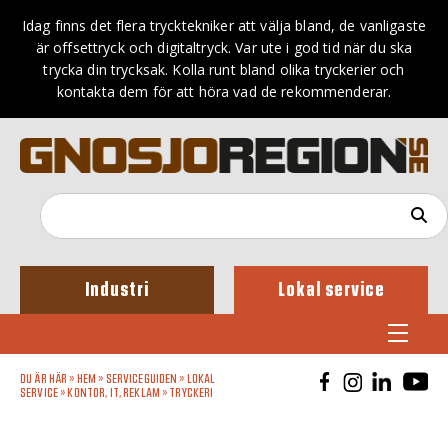
Idag finns det flera trycktekniker att välja bland, de vanligaste
är offsettryck och digitaltryck. Var ute i god tid när du ska
trycka din trycksak. Kolla runt bland olika tryckerier och
kontakta dem för att höra vad de rekommenderar.
Industri
Lokal service
DU ÄR HÄR »
HEM
»
SERVICEGUIDEN
»
LOKAL
SERVICE
»
KONTOR, IT, REKLAM
»
TRYCKERI