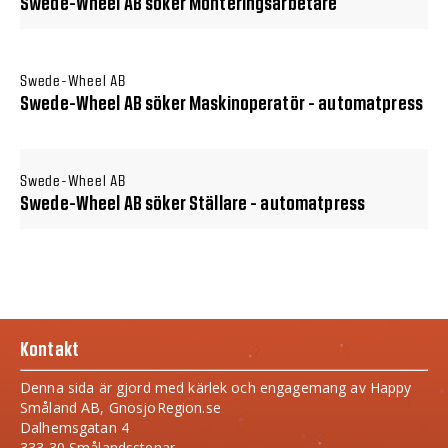
Swede-Wheel AB söker Monteringsarbetare
Swede-Wheel AB
Swede-Wheel AB söker Maskinoperatör - automatpress
Swede-Wheel AB
Swede-Wheel AB söker Ställare - automatpress
Kontakt
Denna sida är gjord med kärlek och engagemang av Happy
Småland AB, GnosjoRegion.se
Dalhemsgatan 4
333 30 Smålandsstenar