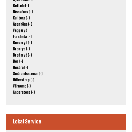
Reftele (-)
Nissafors (-)
Kulltorp (-)
Åsenhöga (-)
Vaggeryd
Forsheda (-)
Burseryd (-)
Broaryd (-)
Bredaryd (-)
Bor (-)
Hestra (-)
Smålandsstenar (-)
Hillerstorp (-)
Värnamo (-)
Anderstorp (-)
Lokal Service