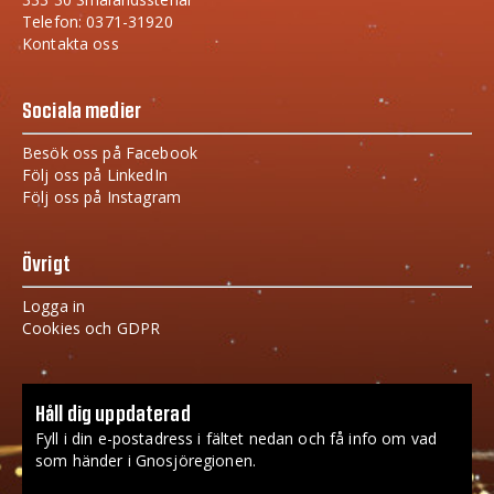
Telefon: 0371-31920
Kontakta oss
Sociala medier
Besök oss på Facebook
Följ oss på LinkedIn
Följ oss på Instagram
Övrigt
Logga in
Cookies och GDPR
Håll dig uppdaterad
Fyll i din e-postadress i fältet nedan och få info om vad
som händer i Gnosjöregionen.