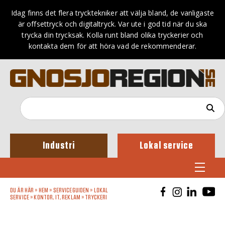
Idag finns det flera trycktekniker att välja bland, de vanligaste
är offsettryck och digitaltryck. Var ute i god tid när du ska
trycka din trycksak. Kolla runt bland olika tryckerier och
kontakta dem för att höra vad de rekommenderar.
Industri
Lokal service
DU ÄR HÄR »
HEM
»
SERVICEGUIDEN
»
LOKAL
SERVICE
»
KONTOR, IT, REKLAM
»
TRYCKERI