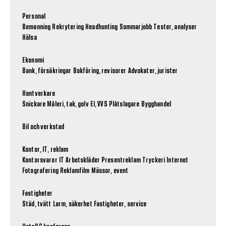
Personal
Bemanning
Rekrytering
Headhunting
Sommarjobb
Tester, analyser
Hälsa
Ekonomi
Bank, försäkringar
Bokföring, revisorer
Advokater, jurister
Hantverkare
Snickare
Måleri, tak, golv
El, VVS
Plåtslagare
Bygghandel
Bil och verkstad
Kontor, IT, reklam
Kontorsvaror
IT
Arbetskläder
Presentreklam
Tryckeri
Internet
Fotografering
Reklamfilm
Mässor, event
Fastigheter
Städ, tvätt
Larm, säkerhet
Fastigheter, service