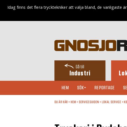
Idag finns det flera trycktekniker att välja bland, de vanligaste ä
Gå till
Industri
Lo
HEM
SÖK+
REPORTAGE
SE
DU ÄR HÄR »
HEM
»
SERVICEGUIDEN
»
LOKAL SERVICE
»
KO