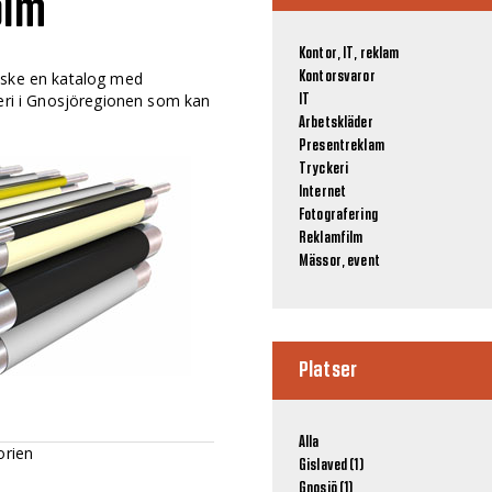
olm
Kontor, IT, reklam
nske en katalog med
Kontorsvaror
keri i Gnosjöregionen som kan
IT
Arbetskläder
Presentreklam
Tryckeri
Internet
Fotografering
Reklamfilm
Mässor, event
Platser
Alla
orien
Gislaved (1)
Gnosjö (1)