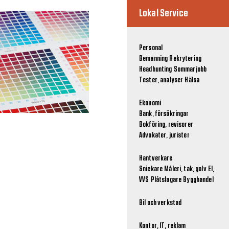
Lokal Service
Personal
Bemanning
Rekrytering
Headhunting
Sommarjobb
Tester, analyser
Hälsa
Ekonomi
Bank, försäkringar
Bokföring, revisorer
Advokater, jurister
Hantverkare
Snickare
Måleri, tak, golv
El,
VVS
Plåtslagare
Bygghandel
Bil och verkstad
Kontor, IT, reklam