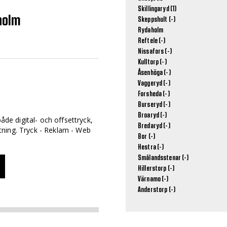
Skillingaryd (1)
holm
Skeppshult (-)
Rydaholm
Reftele (-)
Nissafors (-)
Kulltorp (-)
Åsenhöga (-)
Vaggeryd (-)
Forsheda (-)
Burseryd (-)
Broaryd (-)
både digital- och offsettryck,
Bredaryd (-)
ning. Tryck - Reklam - Web
Bor (-)
Hestra (-)
Smålandsstenar (-)
Hillerstorp (-)
Värnamo (-)
Anderstorp (-)