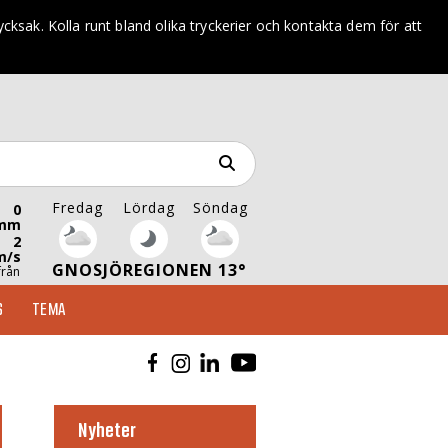
trycksak. Kolla runt bland olika tryckerier och kontakta dem för att
Fredag
Lördag
Söndag
0
mm
2
m/s
GNOSJÖREGIONEN 13°
från
S
TEMA
Nyheter