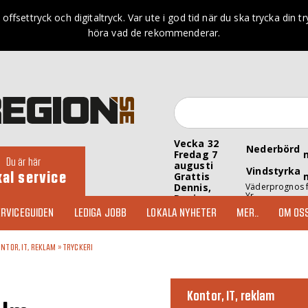
r offsettryck och digitaltryck. Var ute i god tid när du ska trycka din 
höra vad de rekommenderar.
Vecka 32
Nederbörd
Fredag 7
Du är här
augusti
Vindstyrka
kal service
Grattis
Dennis,
Väderprognos 
Yr
Denise
RVICEGUIDEN
LEDIGA JOBB
LOKALA NYHETER
MER..
OM OS
NTOR, IT, REKLAM
»
TRYCKERI
Kontor, IT, reklam