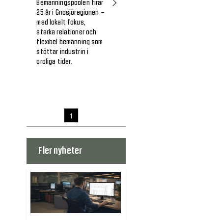
Bemanningspoolen firar
25 år i Gnosjöregionen –
med lokalt fokus,
starka relationer och
flexibel bemanning som
stöttar industrin i
oroliga tider.
1
Fler nyheter