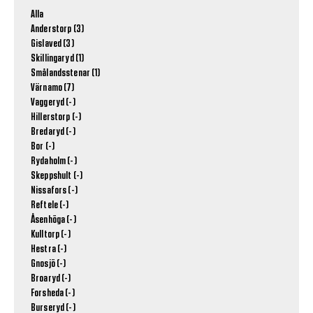
Alla
Anderstorp (3)
Gislaved (3)
Skillingaryd (1)
Smålandsstenar (1)
Värnamo (7)
Vaggeryd (-)
Hillerstorp (-)
Bredaryd (-)
Bor (-)
Rydaholm (-)
Skeppshult (-)
Nissafors (-)
Reftele (-)
Åsenhöga (-)
Kulltorp (-)
Hestra (-)
Gnosjö (-)
Broaryd (-)
Forsheda (-)
Burseryd (-)