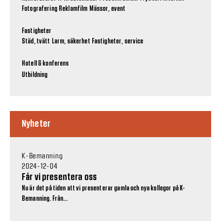
Fotografering
Reklamfilm
Mässor, event
Fastigheter
Städ, tvätt
Larm, säkerhet
Fastigheter, service
Hotell & konferens
Utbildning
Nyheter
K-Bemanning
2024-12-04
Får vi presentera oss
Nu är det på tiden att vi presenterar gamla och nya kollegor på K-
Bemanning. Från...