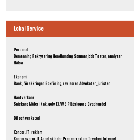
Lokal Service
Personal
Bemanning
Rekrytering
Headhunting
Sommarjobb
Tester, analyser
Hälsa
Ekonomi
Bank, försäkringar
Bokföring, revisorer
Advokater, jurister
Hantverkare
Snickare
Måleri, tak, golv
El, VVS
Plåtslagare
Bygghandel
Bil och verkstad
Kontor, IT, reklam
Kontorsvaror
IT
Arbetskläder
Presentreklam
Tryckeri
Internet