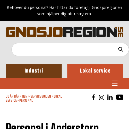
Behöver du personal? Här hittar du företag i Gnosjöregionen
som hjälper dig att rekrytera.
Industri
Lokal service
DU ÄR HÄR »
HEM
»
SERVICEGUIDEN
»
LOKAL
SERVICE
»
PERSONAL
Personal i Anderstorp