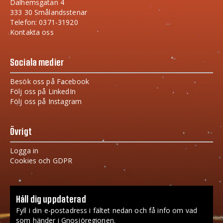
Dalhemsgatan 4
333 30 Smålandsstenar
Telefon: 0371-31920
Kontakta oss
Sociala medier
Besök oss på Facebook
Följ oss på LinkedIn
Följ oss på Instagram
Övrigt
Logga in
Cookies och GDPR
Håll dig uppdaterad
Fyll i din e-postadress i fältet nedan och få info om vad
som händer i Gnosjöregionen.