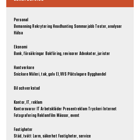
Personal
Bemanning
Rekrytering
Headhunting
Sommarjobb
Tester, analyser
Hälsa
Ekonomi
Bank, försäkringar
Bokföring, revisorer
Advokater, jurister
Hantverkare
Snickare
Måleri, tak, golv
El, VVS
Plåtslagare
Bygghandel
Bil och verkstad
Kontor, IT, reklam
Kontorsvaror
IT
Arbetskläder
Presentreklam
Tryckeri
Internet
Fotografering
Reklamfilm
Mässor, event
Fastigheter
Städ, tvätt
Larm, säkerhet
Fastigheter, service