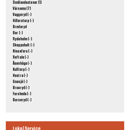
Smålandsstenar (1)
Värnamo (7)
Vaggeryd (-)
Hillerstorp (-)
Bredaryd
Bor (-)
Rydaholm (-)
Skeppshult (-)
Nissafors (-)
Reftele (-)
Åsenhöga (-)
Kulltorp (-)
Hestra (-)
Gnosjö (-)
Broaryd (-)
Forsheda (-)
Burseryd (-)
Lokal Service