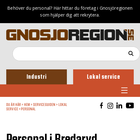
Behöver du personal? Här hittar du företag i Gnosjöregionen
som hjälper dig att rekrytera.
Industri
Lokal service
DU ÄR HÄR »
HEM
»
SERVICEGUIDEN
»
LOKAL
SERVICE
»
PERSONAL
Personal i Bredaryd