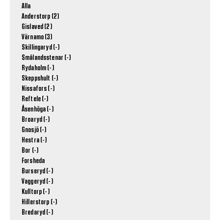
Alla
Anderstorp (2)
Gislaved (2)
Värnamo (3)
Skillingaryd (-)
Smålandsstenar (-)
Rydaholm (-)
Skeppshult (-)
Nissafors (-)
Reftele (-)
Åsenhöga (-)
Broaryd (-)
Gnosjö (-)
Hestra (-)
Bor (-)
Forsheda
Burseryd (-)
Vaggeryd (-)
Kulltorp (-)
Hillerstorp (-)
Bredaryd (-)