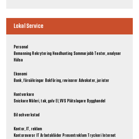
Lokal Service
Personal
Bemanning
Rekrytering
Headhunting
Sommarjobb
Tester, analyser
Hälsa
Ekonomi
Bank, försäkringar
Bokföring, revisorer
Advokater, jurister
Hantverkare
Snickare
Måleri, tak, golv
El, VVS
Plåtslagare
Bygghandel
Bil och verkstad
Kontor, IT, reklam
Kontorsvaror
IT
Arbetskläder
Presentreklam
Tryckeri
Internet