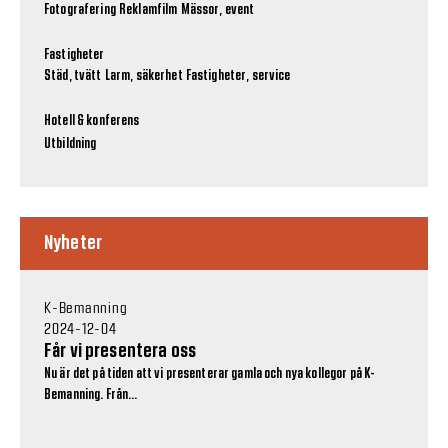
Fotografering
Reklamfilm
Mässor, event
Fastigheter
Städ, tvätt
Larm, säkerhet
Fastigheter, service
Hotell & konferens
Utbildning
Nyheter
K-Bemanning
2024-12-04
Får vi presentera oss
Nu är det på tiden att vi presenterar gamla och nya kollegor på K-
Bemanning. Från...