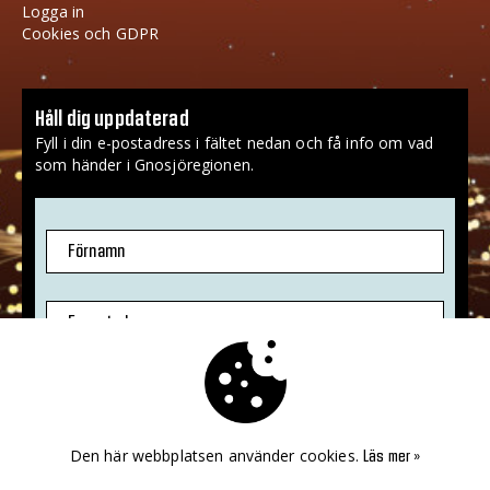
Logga in
Cookies och GDPR
Håll dig uppdaterad
Fyll i din e-postadress i fältet nedan och få info om vad
som händer i Gnosjöregionen.
Förnamn
E-postadress
Jag godkänner att mina uppgifter sparas.
Mer info
»
Den här webbplatsen använder cookies.
Läs mer »
PRENUMERERA!