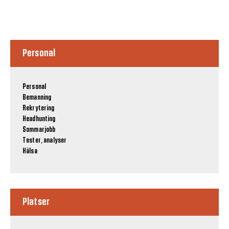
Personal
Personal
Bemanning
Rekrytering
Headhunting
Sommarjobb
Tester, analyser
Hälsa
Platser