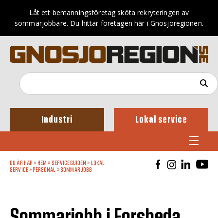
Låt ett bemanningsföretag sköta rekryteringen av
sommarjobbare. Du hittar företagen här i Gnosjöregionen.
Industri
Lokal service
DU ÄR HÄR »
HEM
»
SERVICEGUIDEN
»
LOKAL
SERVICE
»
PERSONAL
»
SOMMARJOBB
Sommarjobb i Forsheda