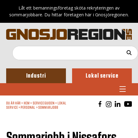
Låt ett bemanningsföretag sköta rekryteringen av
sommarjobbare. Du hittar företagen här i Gnosjöregionen.
Industri
Lokal service
DU ÄR HÄR »
HEM
»
SERVICEGUIDEN
»
LOKAL
SERVICE
»
PERSONAL
»
SOMMARJOBB
Sommarjobb i Nissafors