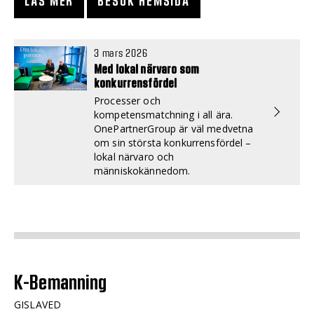
LÄS MER
BESÖK HEMSIDA
3 mars 2026
Med lokal närvaro som
konkurrensfördel
Processer och
kompetensmatchning i all ära.
OnePartnerGroup är väl medvetna
om sin största konkurrensfördel –
lokal närvaro och
människokännedom.
K-Bemanning
GISLAVED