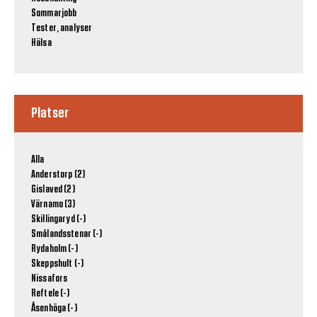
Sommarjobb
Tester, analyser
Hälsa
Platser
Alla
Anderstorp (2)
Gislaved (2)
Värnamo (3)
Skillingaryd (-)
Smålandsstenar (-)
Rydaholm (-)
Skeppshult (-)
Nissafors
Reftele (-)
Åsenhöga (-)