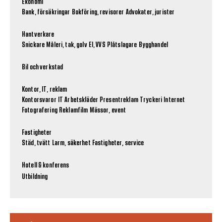
Ekonomi
Bank, försäkringar
Bokföring, revisorer
Advokater, jurister
Hantverkare
Snickare
Måleri, tak, golv
El, VVS
Plåtslagare
Bygghandel
Bil och verkstad
Kontor, IT, reklam
Kontorsvaror
IT
Arbetskläder
Presentreklam
Tryckeri
Internet
Fotografering
Reklamfilm
Mässor, event
Fastigheter
Städ, tvätt
Larm, säkerhet
Fastigheter, service
Hotell & konferens
Utbildning