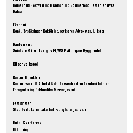
Bemanning
Rekrytering
Headhunting
Sommarjobb
Tester, analyser
Hälsa
Ekonomi
Bank, försäkringar
Bokföring, revisorer
Advokater, jurister
Hantverkare
Snickare
Måleri, tak, golv
El, VVS
Plåtslagare
Bygghandel
Bil och verkstad
Kontor, IT, reklam
Kontorsvaror
IT
Arbetskläder
Presentreklam
Tryckeri
Internet
Fotografering
Reklamfilm
Mässor, event
Fastigheter
Städ, tvätt
Larm, säkerhet
Fastigheter, service
Hotell & konferens
Utbildning