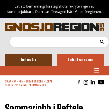
Låt ett bemanningsföretag sköta rekryteringen av
sommarjobbare. Du hittar företagen här i Gnosjöregionen.
Industri
Lokal service
DU ÄR HÄR »
HEM
»
SERVICEGUIDEN
»
LOKAL
SERVICE
»
PERSONAL
»
SOMMARJOBB
Sommarjobb i Reftele