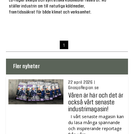
EU-regler skärps och syntetiska köldmedier fasas ut. Nu
ställer industrin om till naturliga köldmedier,
framtidssäkrat för både klimat och verksamhet.
1
Fler nyheter
22 april 2026 |
GnosjoRegion.se
Våren är här och det är
också vårt senaste
industrimagasin!
I vårt senaste magasin kan
du läsa många spännande
och inspirerande reportage