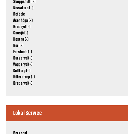
Skeppshult (-)
Nissafors (-)
Reftele
Åsenhöga (-)
Broaryd (-)
Gnosjö (-)
Hestra (-)
Bor (-)
Forsheda (-)
Burseryd (-)
Vaggeryd (-)
Kulltorp (-)
Hillerstorp (-)
Bredaryd (-)
Lokal Service
Personal