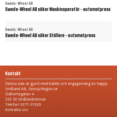
Swede-Wheel AB
Swede-Wheel AB söker Maskinoperatör - automatpress
Swede-Wheel AB
Swede-Wheel AB söker Ställare - automatpress
Kontakt
Denna sida är gjord med kärlek och engagemang av Happy
Småland AB, GnosjoRegion.se
Dalhemsgatan 4
333 30 Smålandsstenar
Telefon: 0371-31920
Kontakta oss