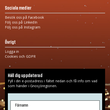
Sociala medier
Besök oss på Facebook
Följ oss på LinkedIn
Följ oss på Instagram
Övrigt
Logga in
Cookies och GDPR
Håll dig uppdaterad
Fyll i din e-postadress i fältet nedan och få info om vad
som händer i Gnosjöregionen.
Förnamn