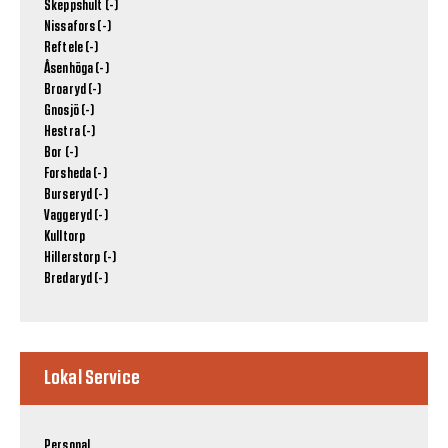
Skeppshult (-)
Nissafors (-)
Reftele (-)
Åsenhöga (-)
Broaryd (-)
Gnosjö (-)
Hestra (-)
Bor (-)
Forsheda (-)
Burseryd (-)
Vaggeryd (-)
Kulltorp
Hillerstorp (-)
Bredaryd (-)
Lokal Service
Personal