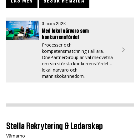
LÄS MER
BESÖK HEMSIDA
3 mars 2026
Med lokal närvaro som
konkurrensfördel
Processer och
kompetensmatchning i all ära.
OnePartnerGroup är väl medvetna
om sin största konkurrensfördel –
lokal närvaro och
människokännedom.
Stella Rekrytering & Ledarskap
Värnamo