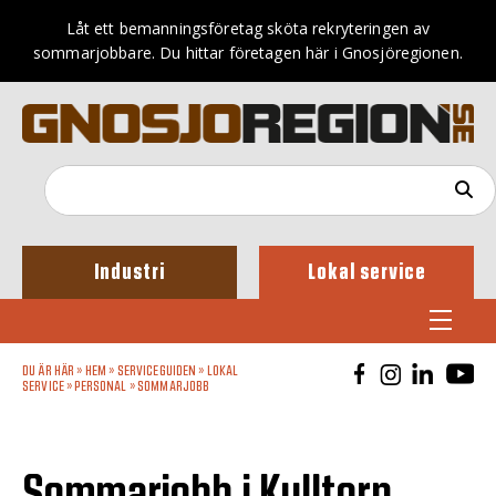
Låt ett bemanningsföretag sköta rekryteringen av
sommarjobbare. Du hittar företagen här i Gnosjöregionen.
Industri
Lokal service
DU ÄR HÄR »
HEM
»
SERVICEGUIDEN
»
LOKAL
SERVICE
»
PERSONAL
»
SOMMARJOBB
Sommarjobb i Kulltorp