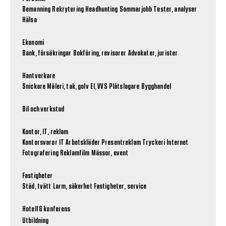
Bemanning
Rekrytering
Headhunting
Sommarjobb
Tester, analyser
Hälsa
Ekonomi
Bank, försäkringar
Bokföring, revisorer
Advokater, jurister
Hantverkare
Snickare
Måleri, tak, golv
El, VVS
Plåtslagare
Bygghandel
Bil och verkstad
Kontor, IT, reklam
Kontorsvaror
IT
Arbetskläder
Presentreklam
Tryckeri
Internet
Fotografering
Reklamfilm
Mässor, event
Fastigheter
Städ, tvätt
Larm, säkerhet
Fastigheter, service
Hotell & konferens
Utbildning