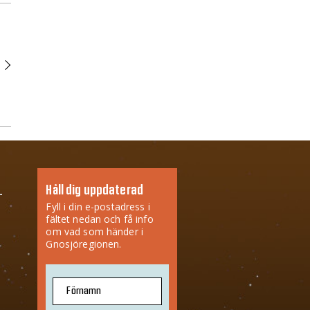
Håll dig uppdaterad
Fyll i din e-postadress i
fältet nedan och få info
om vad som händer i
Gnosjöregionen.
Förnamn