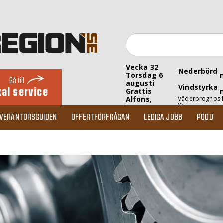
Vecka 32
Nederbörd
Torsdag 6
Gå till
augusti
Vindstyrka
kal service
Grattis
Alfons,
Väderprognos 
Yr
Inez
EVERANTÖRSGUIDEN
OFFERTFÖRFRÅGAN
LEDIGA JOBB
PODD