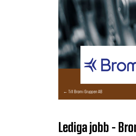
← Till Bromi Gruppen AB
Lediga jobb - Br