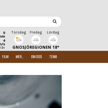
Torsdag
Fredag
Lördag
0
mm
4
m/s
GNOSJÖREGIONEN 18°
från
FILM
MER...
OM OSS
TEMA