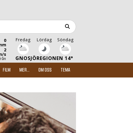
Fredag
Lördag
Söndag
0
mm
2
m/s
GNOSJÖREGIONEN 14°
från
FILM
MER...
OM OSS
TEMA