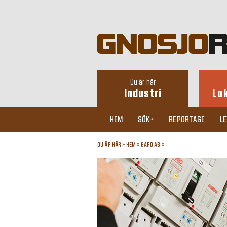
Du är här
Industri
Lo
HEM
SÖK+
REPORTAGE
L
DU ÄR HÄR »
HEM
»
GARO AB
»