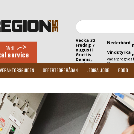
Vecka 32
Nederbörd
Fredag 7
Gå till
augusti
Vindstyrka
kal service
Grattis
Dennis,
Väderprognos 
Yr
Denise
EVERANTÖRSGUIDEN
OFFERTFÖRFRÅGAN
LEDIGA JOBB
PODD