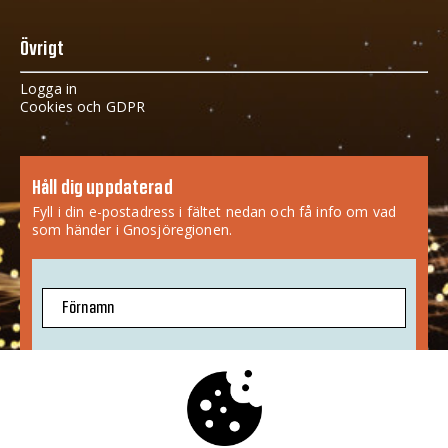
Övrigt
Logga in
Cookies och GDPR
Håll dig uppdaterad
Fyll i din e-postadress i fältet nedan och få info om vad
som händer i Gnosjöregionen.
Förnamn
E-postadress
Jag godkänner att mina uppgifter sparas.
Mer info
»