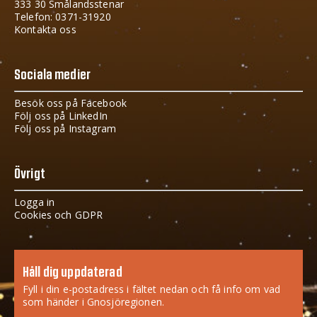
333 30 Smålandsstenar
Telefon: 0371-31920
Kontakta oss
Sociala medier
Besök oss på Facebook
Följ oss på LinkedIn
Följ oss på Instagram
Övrigt
Logga in
Cookies och GDPR
Håll dig uppdaterad
Fyll i din e-postadress i fältet nedan och få info om vad
som händer i Gnosjöregionen.