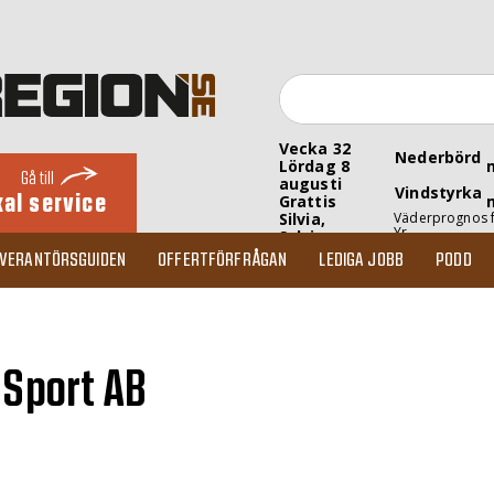
Vecka 32
Nederbörd
Lördag 8
Gå till
augusti
Vindstyrka
kal service
Grattis
Silvia,
Väderprognos 
Yr
Sylvia
EVERANTÖRSGUIDEN
OFFERTFÖRFRÅGAN
LEDIGA JOBB
PODD
 Sport AB