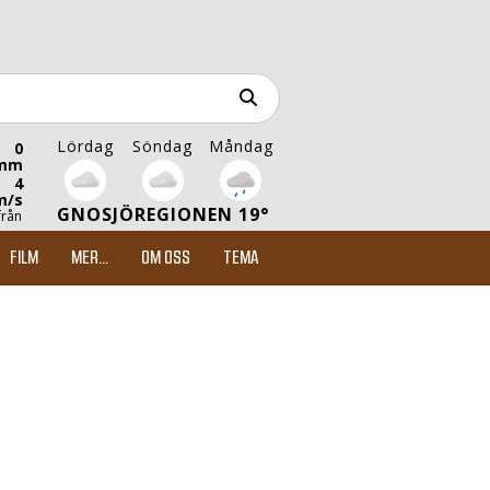
Lördag
Söndag
Måndag
0
mm
4
m/s
GNOSJÖREGIONEN 19°
från
FILM
MER...
OM OSS
TEMA