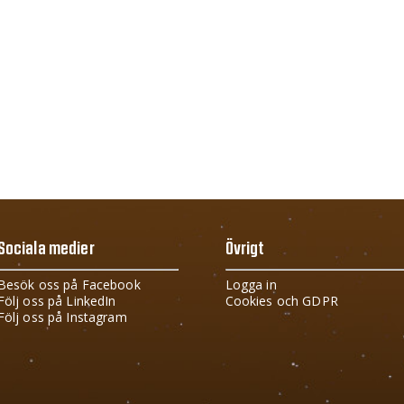
Sociala medier
Övrigt
Besök oss på Facebook
Logga in
Följ oss på LinkedIn
Cookies och GDPR
Följ oss på Instagram