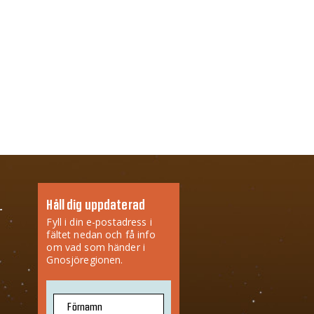
Håll dig uppdaterad
Fyll i din e-postadress i
fältet nedan och få info
om vad som händer i
Gnosjöregionen.
Förnamn