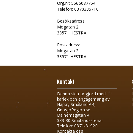
Org.nr: 5566087754
Telefon: 0370335710
Besöksadress:
Mogatan 2
33571 HESTRA
Postadress:
Mogatan 2
33571 HESTRA
Kontakt
Denna sida är gjord med
kärlek och engagemang av
Happy Småland AB,
GnosjoRegion.se
Dalhemsgatan 4
333 30 Smålandsstenar
Telefon: 0371-31920
Kontakta oss