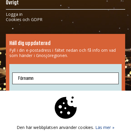
Övrigt
Logga in
Cookies och GDPR
Håll dig uppdaterad
Fyll i din e-postadress i fältet nedan och få info om vad
som händer i Gnosjöregionen.
Förnamn
E-postadress
Jag godkänner att mina uppgifter sparas.
Mer info
»
Den här webbplatsen använder cookies.
Läs mer »