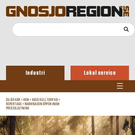
Industri
Lokal service
DU ÄR HÄR »
HEM
»
AGES KULLTORP AB
»
REPORTAGE
»
MARKNADEN ÖPPEN INOM
PRESSGJUTNING