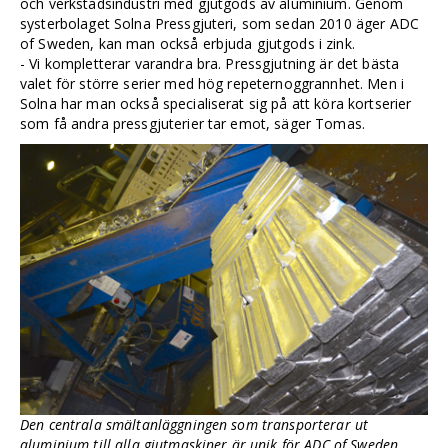
och verkstadsindustri med gjutgods av aluminium. Genom
systerbolaget Solna Pressgjuteri, som sedan 2010 äger ADC
of Sweden, kan man också erbjuda gjutgods i zink.
- Vi kompletterar varandra bra. Pressgjutning är det bästa
valet för större serier med hög repeternoggrannhet. Men i
Solna har man också specialiserat sig på att köra kortserier
som få andra pressgjuterier tar emot, säger Tomas.
Den centrala smältanläggningen som transporterar ut
aluminium till alla gjutmaskiner är unik för ADC of Sweden.