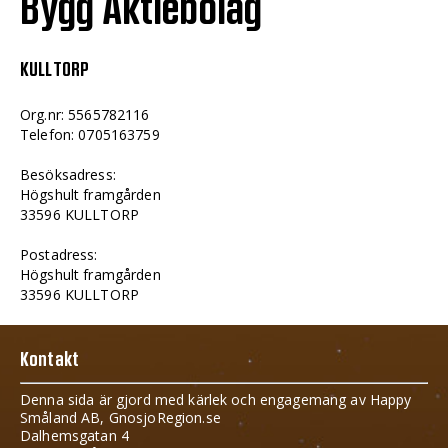
Bygg Aktiebolag
KULLTORP
Org.nr: 5565782116
Telefon: 0705163759
Besöksadress:
Högshult framgården
33596 KULLTORP
Postadress:
Högshult framgården
33596 KULLTORP
Kontakt
Denna sida är gjord med kärlek och engagemang av Happy
Småland AB, GnosjoRegion.se
Dalhemsgatan 4