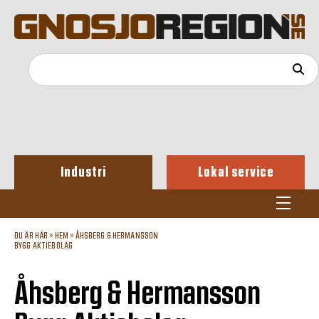
Industri
Lokal service
DU ÄR HÄR »
HEM
»
ÅHSBERG & HERMANSSON
BYGG AKTIEBOLAG
Åhsberg & Hermansson