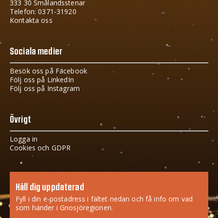
333 30 Smålandsstenar
Telefon: 0371-31920
Kontakta oss
Sociala medier
Besök oss på Facebook
Följ oss på LinkedIn
Följ oss på Instagram
Övrigt
Logga in
Cookies och GDPR
Håll dig uppdaterad
Fyll i din e-postadress i fältet nedan och få info om vad
som händer i Gnosjöregionen.