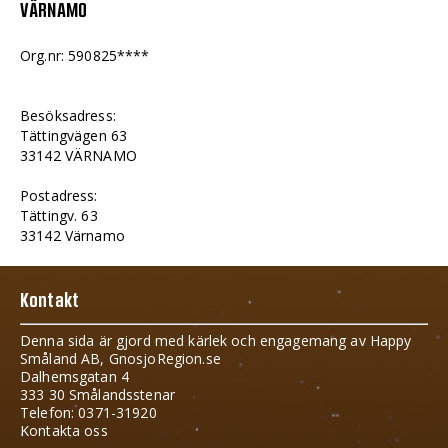
VÄRNAMO
Org.nr: 590825****
Besöksadress:
Tättingvägen 63
33142 VÄRNAMO
Postadress:
Tättingv. 63
33142 Värnamo
Kontakt
Denna sida är gjord med kärlek och engagemang av Happy
Småland AB, GnosjoRegion.se
Dalhemsgatan 4
333 30 Smålandsstenar
Telefon: 0371-31920
Kontakta oss