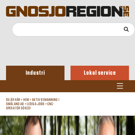
Industri
Lokal service
DU ÄR HÄR »
HEM
»
AKTIV BEMANNING I
SMÅLAND AB
»
LEDIGA JOBB
»
CNC-
OPERATÖR SÖKES!