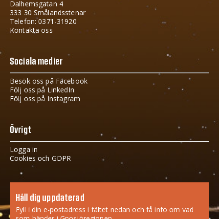
Dalhemsgatan 4
333 30 Smålandsstenar
Telefon: 0371-31920
Kontakta oss
Sociala medier
Besök oss på Facebook
Följ oss på LinkedIn
Följ oss på Instagram
Övrigt
Logga in
Cookies och GDPR
Håll dig uppdaterad
Fyll i din e-postadress i fältet nedan och få info om vad
som händer i Gnosjöregionen.