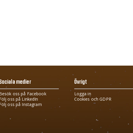
Sociala medier
Övrigt
Besök oss på Facebook
Logga in
Följ oss på LinkedIn
Cookies och GDPR
Följ oss på Instagram