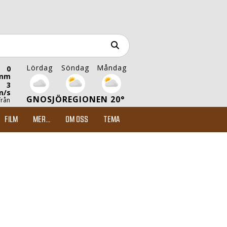
Lördag
Söndag
Måndag
0
mm
3
m/s
GNOSJÖREGIONEN 20°
från
FILM
MER...
OM OSS
TEMA