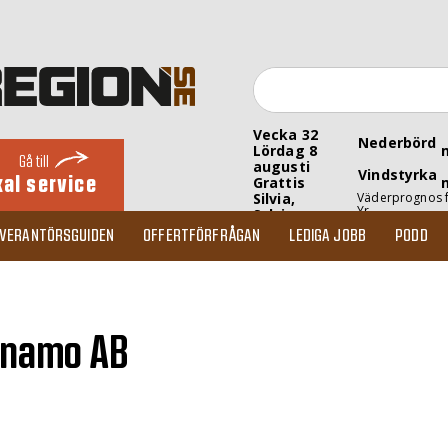
Vecka 32
Nederbörd
Lördag 8
Gå till
augusti
Vindstyrka
kal service
Grattis
Silvia,
Väderprognos 
Yr
Sylvia
EVERANTÖRSGUIDEN
OFFERTFÖRFRÅGAN
LEDIGA JOBB
PODD
ärnamo AB