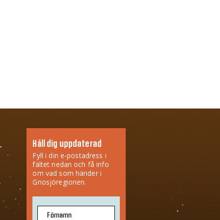
Håll dig uppdaterad
Fyll i din e-postadress i
fältet nedan och få info
om vad som händer i
Gnosjöregionen.
Förnamn