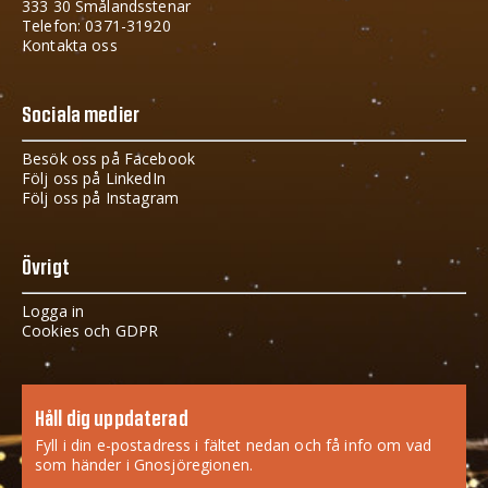
333 30 Smålandsstenar
Telefon: 0371-31920
Kontakta oss
Sociala medier
Besök oss på Facebook
Följ oss på LinkedIn
Följ oss på Instagram
Övrigt
Logga in
Cookies och GDPR
Håll dig uppdaterad
Fyll i din e-postadress i fältet nedan och få info om vad
som händer i Gnosjöregionen.