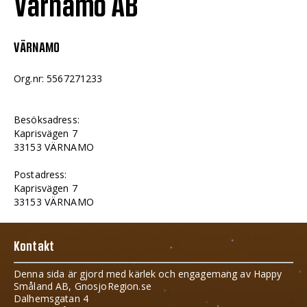
Värnamo AB
VÄRNAMO
Org.nr: 5567271233
Besöksadress:
Kaprisvägen 7
33153 VÄRNAMO
Postadress:
Kaprisvägen 7
33153 VÄRNAMO
Kontakt
Denna sida är gjord med kärlek och engagemang av Happy
Småland AB, GnosjoRegion.se
Dalhemsgatan 4