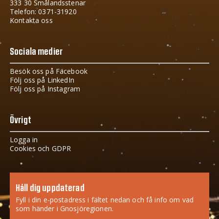
333 30 Smålandsstenar
Telefon: 0371-31920
Kontakta oss
Sociala medier
Besök oss på Facebook
Följ oss på LinkedIn
Följ oss på Instagram
Övrigt
Logga in
Cookies och GDPR
Håll dig uppdaterad
Fyll i din e-postadress i fältet nedan och få info om vad
som händer i Gnosjöregionen.