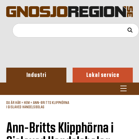
Industri
Lokal service
DU ÄR HÄR »
HEM
»
ANN-BRITTS KLIPPHÖRNA
I GISLAVED HANDELSBOLAG
Ann-Britts Klipphörna i