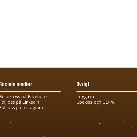
Sociala medier
Övrigt
Besök oss på Facebook
Logga in
Följ oss på LinkedIn
Cookies och GDPR
Följ oss på Instagram