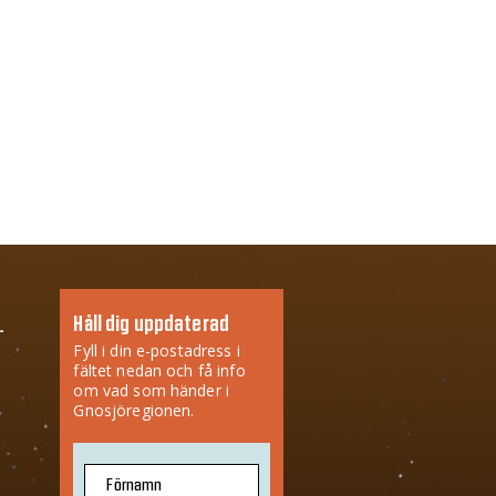
Håll dig uppdaterad
Fyll i din e-postadress i
fältet nedan och få info
om vad som händer i
Gnosjöregionen.
Förnamn