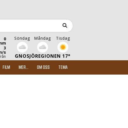
Söndag
Måndag
Tisdag
0
mm
3
m/s
GNOSJÖREGIONEN 17°
från
FILM
MER...
OM OSS
TEMA