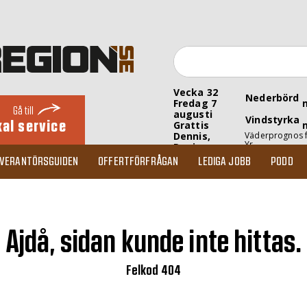
Vecka 32
Nederbörd
Fredag 7
Gå till
augusti
Vindstyrka
kal service
Grattis
Dennis,
Väderprognos 
Yr
Denise
EVERANTÖRSGUIDEN
OFFERTFÖRFRÅGAN
LEDIGA JOBB
PODD
Ajdå, sidan kunde inte hittas.
Felkod 404