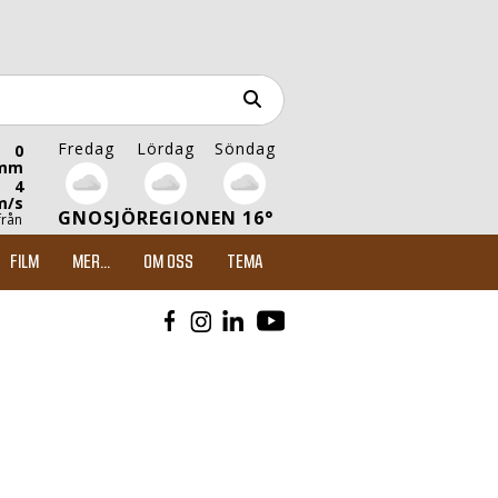
Fredag
Lördag
Söndag
0
mm
4
m/s
GNOSJÖREGIONEN 16°
från
FILM
MER...
OM OSS
TEMA