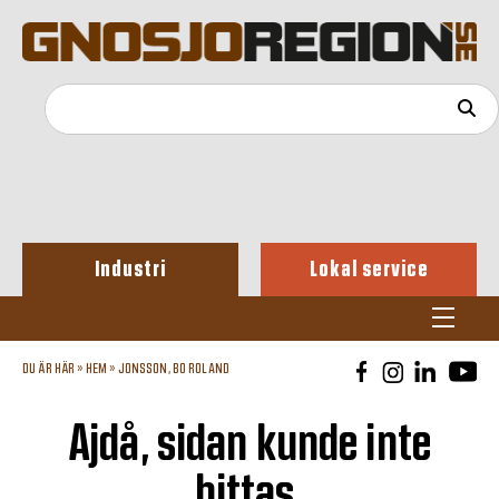
Industri
Lokal service
DU ÄR HÄR »
HEM
»
JONSSON, BO ROLAND
Ajdå, sidan kunde inte
hittas.