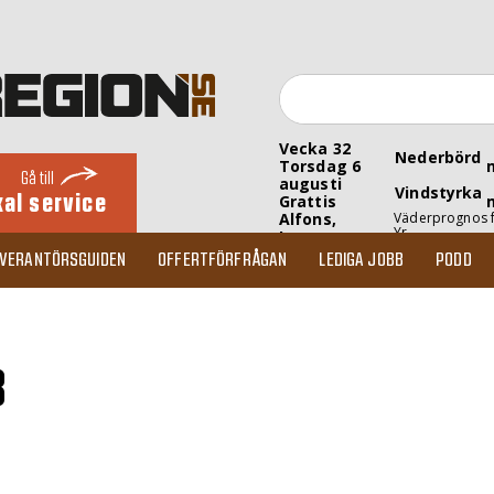
Vecka 32
Nederbörd
Torsdag 6
Gå till
augusti
Vindstyrka
kal service
Grattis
Alfons,
Väderprognos 
Yr
Inez
EVERANTÖRSGUIDEN
OFFERTFÖRFRÅGAN
LEDIGA JOBB
PODD
B