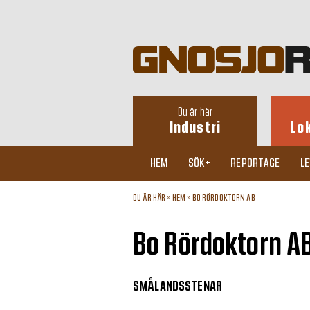
Du är här
Industri
Lo
HEM
SÖK+
REPORTAGE
L
DU ÄR HÄR »
HEM
»
BO RÖRDOKTORN AB
Bo Rördoktorn A
SMÅLANDSSTENAR