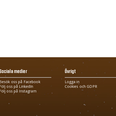
Sociala medier
Övrigt
Besök oss på Facebook
Logga in
Följ oss på LinkedIn
Cookies och GDPR
Följ oss på Instagram