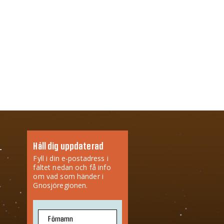
Håll dig uppdaterad
Fyll i din e-postadress i
fältet nedan och få info
om vad som händer i
Gnosjöregionen.
Förnamn