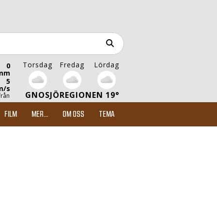
Torsdag
Fredag
Lördag
0
mm
5
m/s
GNOSJÖREGIONEN 19°
från
FILM
MER...
OM OSS
TEMA