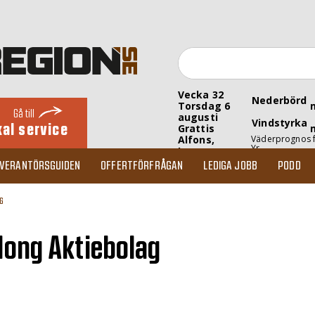
Vecka 32
Nederbörd
Torsdag 6
Gå till
augusti
Vindstyrka
kal service
Grattis
Alfons,
Väderprognos 
Yr
Inez
EVERANTÖRSGUIDEN
OFFERTFÖRFRÅGAN
LEDIGA JOBB
PODD
G
along Aktiebolag