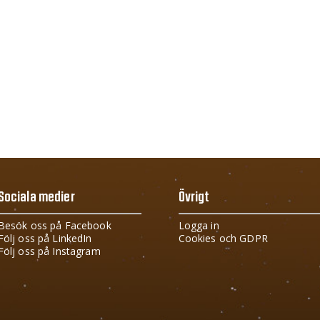
Sociala medier
Övrigt
Besök oss på Facebook
Logga in
Följ oss på LinkedIn
Cookies och GDPR
Följ oss på Instagram