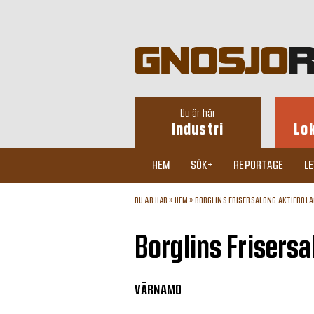
Du är här
Industri
Lo
HEM
SÖK+
REPORTAGE
L
DU ÄR HÄR »
HEM
»
BORGLINS FRISERSALONG AKTIEBOLA
Borglins Frisers
VÄRNAMO