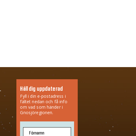
Håll dig uppdaterad
Fyll i din e-postadress i
fältet nedan och få info
om vad som händer i
Gnosjöregionen.
Förnamn