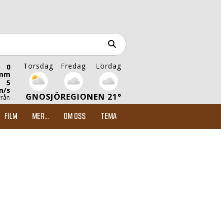
Torsdag
Fredag
Lördag
0
mm
5
m/s
GNOSJÖREGIONEN 21°
från
FILM
MER...
OM OSS
TEMA