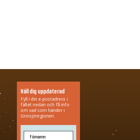
Håll dig uppdaterad
Fyll i din e-postadress i
fältet nedan och få info
om vad som händer i
Gnosjöregionen.
Förnamn