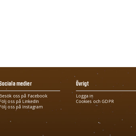
Sociala medier
Övrigt
Besök oss på Facebook
Logga in
Följ oss på LinkedIn
Cookies och GDPR
Följ oss på Instagram