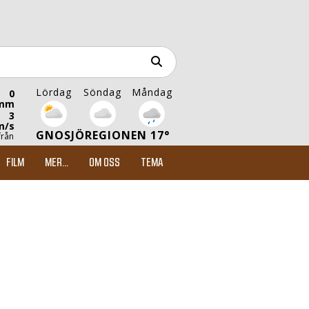
Lördag
Söndag
Måndag
0
mm
3
m/s
GNOSJÖREGIONEN 17°
från
FILM
MER...
OM OSS
TEMA