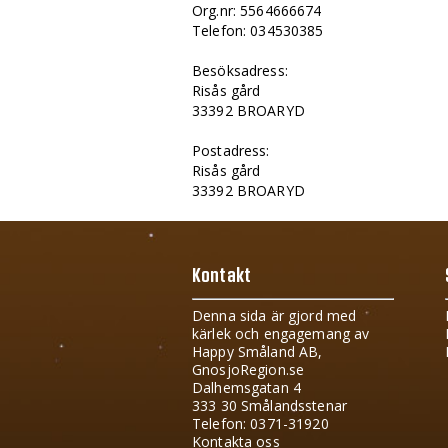
Org.nr: 5564666674
Telefon: 034530385
Besöksadress:
Risås gård
33392 BROARYD
Postadress:
Risås gård
33392 BROARYD
Kontakt
Denna sida är gjord med
kärlek och engagemang av
Happy Småland AB,
GnosjoRegion.se
Dalhemsgatan 4
333 30 Smålandsstenar
Telefon: 0371-31920
Kontakta oss