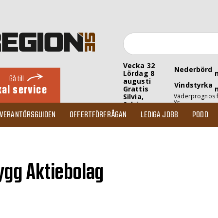
Vecka 32
Nederbörd
Lördag 8
Gå till
augusti
Vindstyrka
kal service
Grattis
Silvia,
Väderprognos 
Yr
Sylvia
EVERANTÖRSGUIDEN
OFFERTFÖRFRÅGAN
LEDIGA JOBB
PODD
ygg Aktiebolag