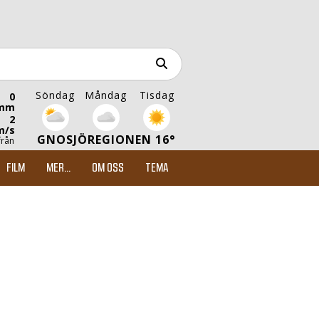
Söndag
Måndag
Tisdag
0
mm
2
m/s
GNOSJÖREGIONEN 16°
från
FILM
MER...
OM OSS
TEMA