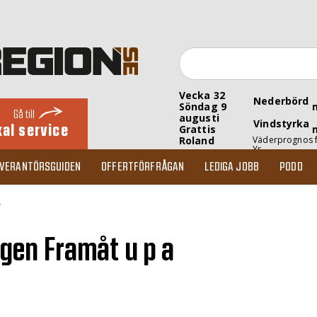
Vecka 32
Nederbörd
Söndag 9
Gå till
augusti
Vindstyrka
kal service
Grattis
Roland
Väderprognos 
Yr
EVERANTÖRSGUIDEN
OFFERTFÖRFRÅGAN
LEDIGA JOBB
PODD
A
gen Framåt u p a