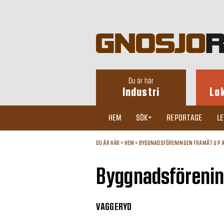
Du är här
Industri
Lo
HEM
SÖK+
REPORTAGE
L
DU ÄR HÄR »
HEM
»
BYGGNADSFÖRENINGEN FRAMÅT U P 
Byggnadsförenin
VAGGERYD