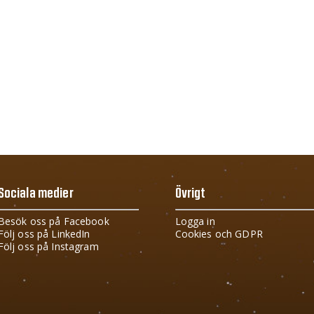
Sociala medier
Övrigt
Besök oss på Facebook
Logga in
Följ oss på LinkedIn
Cookies och GDPR
Följ oss på Instagram