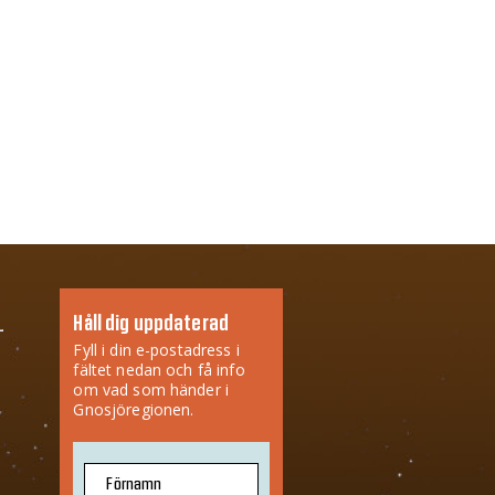
Håll dig uppdaterad
Fyll i din e-postadress i
fältet nedan och få info
om vad som händer i
Gnosjöregionen.
Förnamn