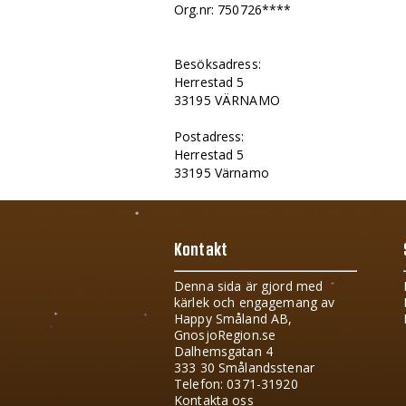
Org.nr: 750726****
Besöksadress:
Herrestad 5
33195 VÄRNAMO
Postadress:
Herrestad 5
33195 Värnamo
Kontakt
Denna sida är gjord med
kärlek och engagemang av
Happy Småland AB,
GnosjoRegion.se
Dalhemsgatan 4
333 30 Smålandsstenar
Telefon: 0371-31920
Kontakta oss