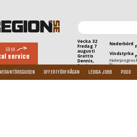
Vecka 32
Nederbörd
Fredag 7
Gå till
augusti
Vindstyrka
kal service
Grattis
Dennis,
Väderprognos 
Yr
Denise
EVERANTÖRSGUIDEN
OFFERTFÖRFRÅGAN
LEDIGA JOBB
PODD