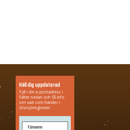
Håll dig uppdaterad
Fyll i din e-postadress i
fältet nedan och få info
om vad som händer i
Gnosjöregionen.
Förnamn