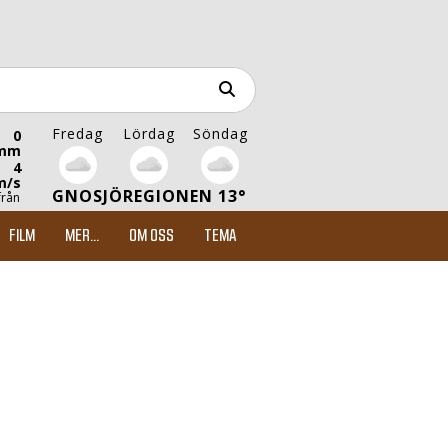
Fredag
Lördag
Söndag
0
mm
4
m/s
GNOSJÖREGIONEN 13°
från
FILM
MER...
OM OSS
TEMA