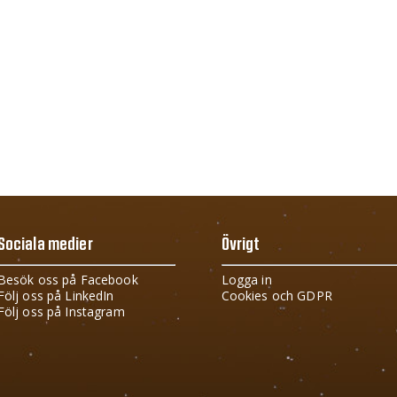
Sociala medier
Övrigt
Besök oss på Facebook
Logga in
Följ oss på LinkedIn
Cookies och GDPR
Följ oss på Instagram