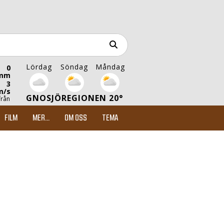
Lördag
Söndag
Måndag
0
mm
3
m/s
GNOSJÖREGIONEN 20°
från
FILM
MER...
OM OSS
TEMA