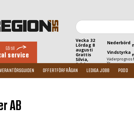
Vecka 32
Nederbörd
Lördag 8
Gå till
augusti
Vindstyrka
kal service
Grattis
Silvia,
Väderprognos 
Yr
Sylvia
EVERANTÖRSGUIDEN
OFFERTFÖRFRÅGAN
LEDIGA JOBB
PODD
er AB