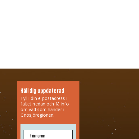
Håll dig uppdaterad
Fyll i din e-postadress i
fältet nedan och få info
om vad som händer i
Gnosjöregionen.
Förnamn