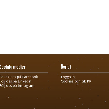
Sociala medier
Övrigt
Besök oss på Facebook
Logga in
Följ oss på LinkedIn
Cookies och GDPR
Följ oss på Instagram