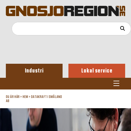
Industri
Lokal service
DU ÄR HÄR »
HEM
»
DATAKRAFT I SMÅLAND
AB