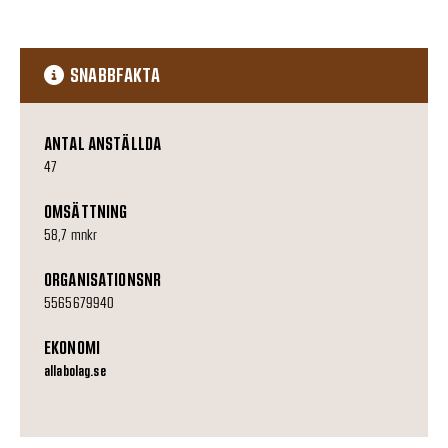
SNABBFAKTA
ANTAL ANSTÄLLDA
47
OMSÄTTNING
58,7 mnkr
ORGANISATIONSNR
5565679940
EKONOMI
allabolag.se