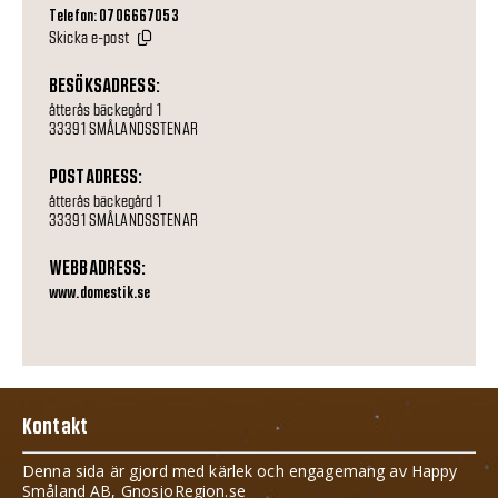
Telefon: 0706667053
Skicka e-post
BESÖKSADRESS:
åtterås bäckegård 1
33391 SMÅLANDSSTENAR
POSTADRESS:
åtterås bäckegård 1
33391 SMÅLANDSSTENAR
WEBBADRESS:
www.domestik.se
Kontakt
Denna sida är gjord med kärlek och engagemang av Happy
Småland AB, GnosjoRegion.se