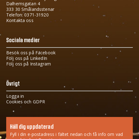
Dalhemsgatan 4
333 30 Smålandsstenar
Telefon: 0371-31920
Kontakta oss
Sociala medier
Besök oss på Facebook
Följ oss på LinkedIn
Följ oss på Instagram
Övrigt
Logga in
Cookies och GDPR
Håll dig uppdaterad
Fyll i din e-postadress i fältet nedan och få info om vad